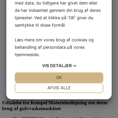
Referencer
med data, du tidligere har givet dem eller
Horsens kommune
de har indsamlet gennem din brug af deres
Kempel materieludlejning
DSB stationsservice
tjenester. Ved at klikke på 'OK' giver du
Info
samtykke til disse formål.
Hvem er CurantTeknik
Curant Teknik’s historie
Clean Green Afidamp Award
Læs mere om vores brug af cookies og
Få gratis hjælp til valg af den bedste
rengøringsløsning
behandling af persondata på vores
Vigtige udtryk vedrørende gulvvaskemaskiner
hjemmeside.
Baby gulvvaskemaskine – kan håndteres af alle
Gulvvaskemaskiner til ethvert behov
VIS
DETALJER
Ride-On gulvvaskemaskiner
Walk-Behind gulvaskemaskiner
Kampagner
JA
NEJ
OK
JA
NEJ
Kontakt
NØDVENDIGE
PRÆFERENCER
AFVIS ALLE
JA
NEJ
JA
NEJ
Udtalelse fra Kempel Materieludlejning om deres
MARKETING
STATISTIK
brug af gulvvaskemaskiner