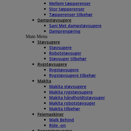
Mellem tæpperenser
Stor tæpperenser
Tæpperenser tilbehør
Dampstøvsugere
Sani Met dampstøvsugere
Damprengøring
Main Menu
Støvsugere
Støvsugere
Robotstøvsuger
Støvsuger tilbehør
Rygstøvsugere
Rygstøvsugere
Rygstøvsugere tilbehør
Makita
Makita støvsugere
Makita rygstøvsugere
Makita håndholdtstøvsuger
Makita robotstøvsuger
Makita tilbehør
Fejemaskiner
Walk Behind
Ride -on
Rengøringsvogne