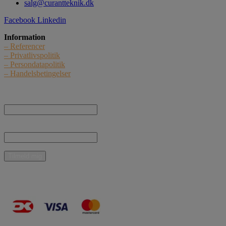
salg@curantteknik.dk
Facebook
Linkedin
Information
– Referencer
– Privatlivspolitik
– Persondatapolitik
– Handelsbetingelser
Nyhedstilmelding
Navn:
E-mail:
* Jeg giver samtykke til, at Curant Teknik ApS må kontakte mig med nyheder,
informationer og tilbud vedrørende produkter og ydelser pr. e-mail.
Mulige betalingsmidler