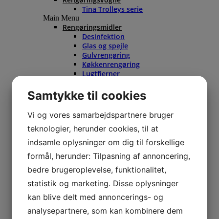
Tina Trolleys serie
Main Menu
Rengøringsmidler
Desinfektion
Glas og spejle
Gulvrengøring
Køkkenrengøring
Lugtfjerner
Sanitet og toilet
Tøjvask
Samtykke til cookies
Universal- og grundrengøring
Tilbehør
Vi og vores samarbejdspartnere bruger
Remedier og tilbehør
teknologier, herunder cookies, til at
Rengøringsvogne
Affaldsstativer og -spande
indsamle oplysninger om dig til forskellige
Spritstandere
formål, herunder: Tilpasning af annoncering,
Værnemidler/hygiejne
Mopper og klude
bedre brugeroplevelse, funktionalitet,
Papir
statistik og marketing. Disse oplysninger
Poser
Kampagner / Brugte maskiner
kan blive delt med annoncerings- og
Kampagner og tilbud
analysepartnere, som kan kombinere dem
Service