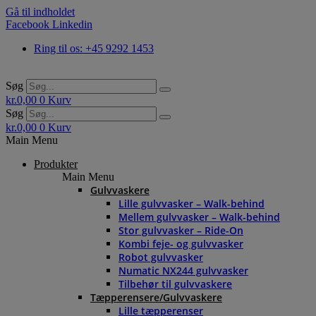
Gå til indholdet
Facebook
Linkedin
Ring til os: +45 9292 1453
Søg
kr.
0,00
0
Kurv
Søg
kr.
0,00
0
Kurv
Main Menu
Produkter
Main Menu
Gulvvaskere
Lille gulvvasker – Walk-behind
Mellem gulvvasker – Walk-behind
Stor gulvvasker – Ride-On
Kombi feje- og gulvvasker
Robot gulvvasker
Numatic NX244 gulvvasker
Tilbehør til gulvvaskere
Tæpperensere/Gulvvaskere
Lille tæpperenser