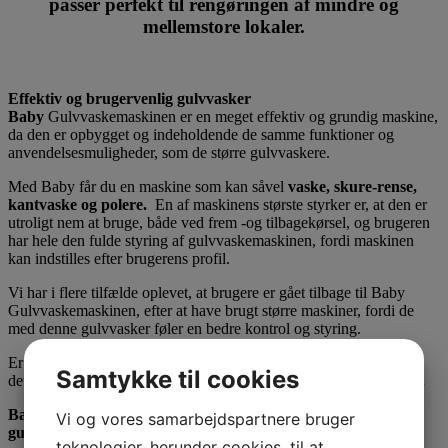
passer perfekt til rengøringen af mindre og
mellemstore lokaler.
Effektiv og brugervenlig gulvvasker
Baby
Gulvvaskemaskinen er en meget effektiv og grundig maskine,
da den er opbygget og indeholdende de samme funktioner og
anvendelsesmuligheder, som de større gulvvaskere.
Med Baby får du en maskine som kan såvel
vaske, skure-rense,
kantvaske og polere.
En af maskinens største styrker er, at den er
utroligt nem at bruge, både ved frem -og tilbagekørsel, og brugeren
har hele den fulde styring af gulvvaskemaskinen, fordi maskinen
kan indstilles efter brugerens profil.
Vi har i flere tilfælde oplevet, at brugere er gået tilbage til Baby
Gulvvaskemaskinen, efter at have brugt større maskiner, fordi de
med denne gulvvasker føler en bedre kontrol og styring.
Er der flere brugere der skal benytte Baby Gulvvaskemaskinen er
Samtykke til cookies
det intet problem, da den nemt kan indstilles efter brugerens profil
.
Baby Gulvvaskemaskinen er den lille men effektive
Vi og vores samarbejdspartnere bruger
gulvvaskemaskine, der kan bruges af alle.
teknologier, herunder cookies, til at