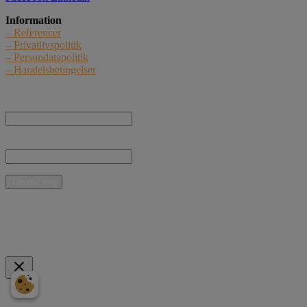
Information
– Referencer
– Privatlivspolitik
– Persondatapolitik
– Handelsbetingelser
Nyhedstilmelding
Navn:
E-mail:
* Jeg giver samtykke til, at Curant Teknik ApS må kontakte mig med nyheder,
informationer og tilbud vedrørende produkter og ydelser pr. e-mail.
Mulige betalingsmidler
Indkøbskurv
Scroll to Top