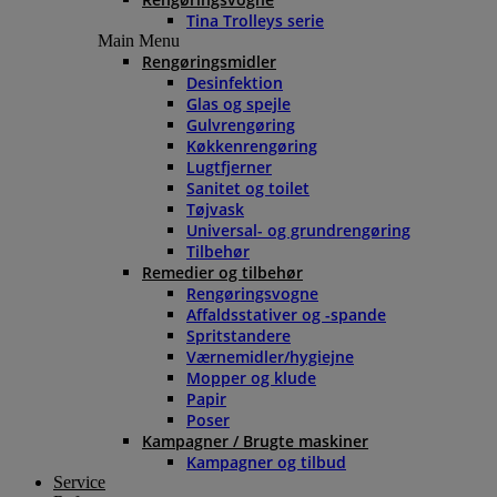
Tina Trolleys serie
Main Menu
Rengøringsmidler
Desinfektion
Glas og spejle
Gulvrengøring
Køkkenrengøring
Lugtfjerner
Sanitet og toilet
Tøjvask
Universal- og grundrengøring
Tilbehør
Remedier og tilbehør
Rengøringsvogne
Affaldsstativer og -spande
Spritstandere
Værnemidler/hygiejne
Mopper og klude
Papir
Poser
Kampagner / Brugte maskiner
Kampagner og tilbud
Service