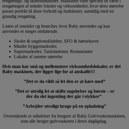
rengørings- og skurefunktioner. Maskinen viser specielt sit værd i
rengøringen af mindre lokaler og virksomheder, hvor dens størrelse
passer perfekt til disse forhold og funktioner, samtidig med en
grundig rengøring.
Listen af områder og brancher, hvor Baby anvendes og kan
anvendes er meget omfattende.
Skoler & ungdomsklubber, SFO & børnehaver
Mindre byggemarkeder,
Supermarkeder, Tankstationer, Restauranter
Lokaler af samme størrelse
Hvis man har små og mellemstore virksomhedslokaler, er det
Baby maskinen, der ligger lige for at anskaffe!!!
”Det er da vildt så let den er at køre med”
”Det er utrolig let at skifte sugelæber og børste – er
der da slet ingenting der går i stykker”
”Arbejder utroligt længe på en opladning”
Ovenstående er udtalelser fra brugere af Baby Gulvvaskemaskinen,
som alle bruger gulvvaskeren i deres dagligdag.