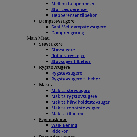
Mellem tæpperenser
Stor tæpperenser
Tæpperenser tilbehør
Dampstøvsugere
Sani Met dampstøvsugere
Damprengøring
Main Menu
Støvsugere
Støvsugere
Robotstøvsuger
Støvsuger tilbehør
Rygstøvsugere
Rygstøvsugere
Rygstøvsugere tilbehør
Makita
Makita støvsugere
Makita rygstøvsugere
Makita håndholdtstøvsuger
Makita robotstøvsuger
Makita tilbehør
Fejemaskiner
Walk Behind
Ride -on
Rengøringsvogne