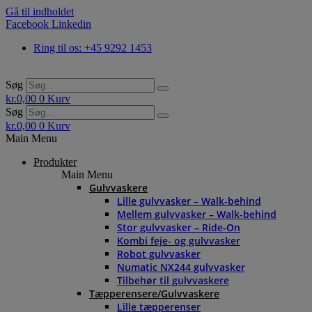
Gå til indholdet
Facebook
Linkedin
Ring til os: +45 9292 1453
Søg
kr.
0,00
0
Kurv
Søg
kr.
0,00
0
Kurv
Main Menu
Produkter
Main Menu
Gulvvaskere
Lille gulvvasker – Walk-behind
Mellem gulvvasker – Walk-behind
Stor gulvvasker – Ride-On
Kombi feje- og gulvvasker
Robot gulvvasker
Numatic NX244 gulvvasker
Tilbehør til gulvvaskere
Tæpperensere/Gulvvaskere
Lille tæpperenser