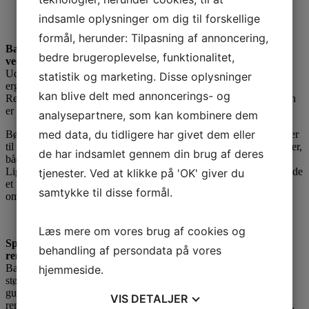
indsamle oplysninger om dig til forskellige
formål, herunder: Tilpasning af annoncering,
Baby Gulvaskemaskinen sikrer dig høj effektivitet samt let
bedre brugeroplevelse, funktionalitet,
vedligeholdelse
Udover at være en gulvvasker der er let at anvende, og indstille
statistik og marketing. Disse oplysninger
ergonomisk, er
Baby
en meget robust gulvvaskemaskine.
kan blive delt med annoncerings- og
Rengøring med Baby er effektiv og helt i top, samtidigt med at den
er overraskende nem at holde køreklar til daglig rengøring.
analysepartnere, som kan kombinere dem
med data, du tidligere har givet dem eller
Børsterne/ rondelholderen kan nemt skiftes, så du har det der passer
til opgaven/ gulvtype. Naturligvis kan alle typer børster og rondeller,
de har indsamlet gennem din brug af deres
både til kontorrengøring og industri, monteres.
Ligeledes kan du selv, let skifte sugegummi, så du altid kan efterlade
tjenester. Ved at klikke på 'OK' giver du
et rent og tørt gulv efter rengøring. Da du er selvhjulpen, holdes
samtykke til disse formål.
omkostningerne nede.
Læs mere om vores brug af cookies og
Spar tid ved at bruge en gulvvasker frem for almindelig
behandling af persondata på vores
rengøring
Baby’en er tænkt og bygget efter samme idé og kvalitet som de
hjemmeside.
større modeller fra Adiatek. Der er stadig tale om en
gulvvaskemaskine der opfylder de grundlæggende rengørings -og
VIS
DETALJER
rensningsfunktioner hos mange små og mellemstore virksomheder,