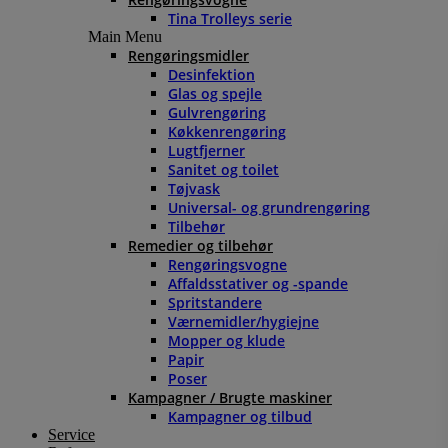
Tina Trolleys serie
Main Menu
Rengøringsmidler
Desinfektion
Glas og spejle
Gulvrengøring
Køkkenrengøring
Lugtfjerner
Sanitet og toilet
Tøjvask
Universal- og grundrengøring
Tilbehør
Remedier og tilbehør
Rengøringsvogne
Affaldsstativer og -spande
Spritstandere
Værnemidler/hygiejne
Mopper og klude
Papir
Poser
Kampagner / Brugte maskiner
Kampagner og tilbud
Service