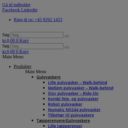
Gå til indholdet
Facebook
Linkedin
Ring til os: +45 9292 1453
Søg
kr.
0,00
0
Kurv
Søg
kr.
0,00
0
Kurv
Main Menu
Produkter
Main Menu
Gulvvaskere
Lille gulvvasker – Walk-behind
Mellem gulvvasker – Walk-behind
Stor gulvvasker – Ride-On
Kombi feje- og gulvvasker
Robot gulvvasker
Numatic NX244 gulvvasker
Tilbehør til gulvvaskere
Tæpperensere/Gulvvaskere
Lille tæpperenser