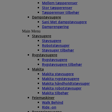
Mellem tæpperenser
Stor tæpperenser
Tæpperenser tilbehør
Dampstøvsugere
Sani Met dampstøvsugere
Damprengøring
Main Menu
Støvsugere
Støvsugere
Robotstøvsuger
Støvsuger tilbehør
Rygstøvsugere
Rygstøvsugere
Rygstøvsugere tilbehør
Makita
Makita støvsugere
Makita rygstøvsugere
Makita håndholdtstøvsuger
Makita robotstøvsuger
Makita tilbehør
Fejemaskiner
Walk Behind
Ride -on
Rengøringsvogne