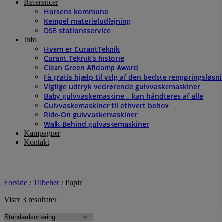
Referencer
Horsens kommune
Kempel materieludlejning
DSB stationsservice
Info
Hvem er CurantTeknik
Curant Teknik’s historie
Clean Green Afidamp Award
Få gratis hjælp til valg af den bedste rengøringsløsn
Vigtige udtryk vedrørende gulvvaskemaskiner
Baby gulvvaskemaskine – kan håndteres af alle
Gulvvaskemaskiner til ethvert behov
Ride-On gulvvaskemaskiner
Walk-Behind gulvaskemaskiner
Kampagner
Kontakt
Forside
/
Tilbehør
/ Papir
Viser 3 resultater