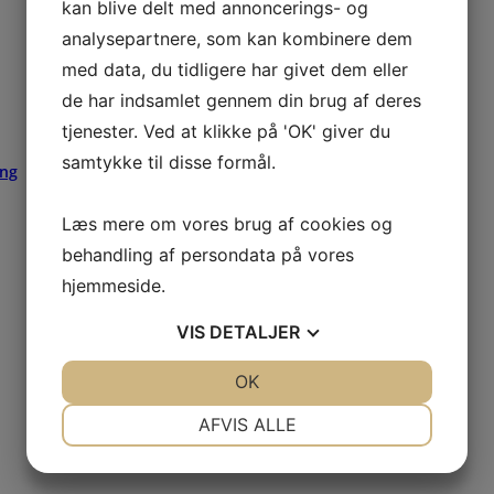
kan blive delt med annoncerings- og
analysepartnere, som kan kombinere dem
med data, du tidligere har givet dem eller
de har indsamlet gennem din brug af deres
tjenester. Ved at klikke på 'OK' giver du
samtykke til disse formål.
ing
Læs mere om vores brug af cookies og
behandling af persondata på vores
hjemmeside.
VIS
DETALJER
JA
NEJ
OK
JA
NEJ
NØDVENDIGE
PRÆFERENCER
AFVIS ALLE
JA
NEJ
JA
NEJ
MARKETING
STATISTIK