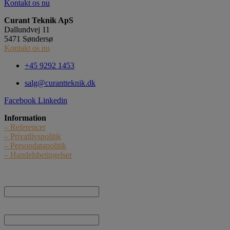
Kontakt os nu
Curant Teknik ApS
Dallundvej 11
5471 Søndersø
Kontakt os nu
+45 9292 1453
salg@curantteknik.dk
Facebook
Linkedin
Information
– Referencer
– Privatlivspolitik
– Persondatapolitik
– Handelsbetingelser
Nyhedstilmelding
Navn:
E-mail: