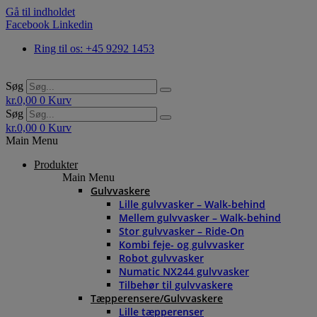
Gå til indholdet
Facebook
Linkedin
Ring til os: +45 9292 1453
Søg
kr.
0,00
0
Kurv
Søg
kr.
0,00
0
Kurv
Main Menu
Produkter
Main Menu
Gulvvaskere
Lille gulvvasker – Walk-behind
Mellem gulvvasker – Walk-behind
Stor gulvvasker – Ride-On
Kombi feje- og gulvvasker
Robot gulvvasker
Numatic NX244 gulvvasker
Tilbehør til gulvvaskere
Tæpperensere/Gulvvaskere
Lille tæpperenser