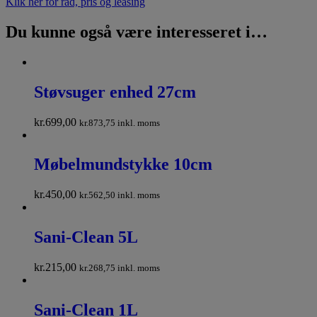
Klik her for råd, pris og leasing
Du kunne også være interesseret i…
Støvsuger enhed 27cm
kr.
699,00
kr.
873,75
inkl. moms
Møbelmundstykke 10cm
kr.
450,00
kr.
562,50
inkl. moms
Sani-Clean 5L
kr.
215,00
kr.
268,75
inkl. moms
Sani-Clean 1L