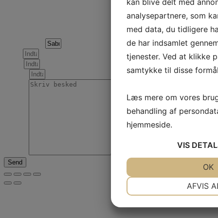
kan blive delt med anno
analysepartnere, som k
Forespørgsel om følgende produkt
med data, du tidligere ha
de har indsamlet gennem
Produktnavn
Navn
tjenester. Ved at klikke 
Email
samtykke til disse formål
Telefon
Læs mere om vores brug
behandling af persondat
hjemmeside.
VIS
DETAL
Besked
Send
JA
NEJ
OK
NØDVENDIGE
AFVIS A
JA
NEJ
MARKETING