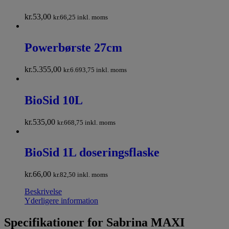
kr.
53,00
kr.
66,25
inkl. moms
Powerbørste 27cm
kr.
5.355,00
kr.
6.693,75
inkl. moms
BioSid 10L
kr.
535,00
kr.
668,75
inkl. moms
BioSid 1L doseringsflaske
kr.
66,00
kr.
82,50
inkl. moms
Beskrivelse
Yderligere information
Specifikationer for Sabrina MAXI