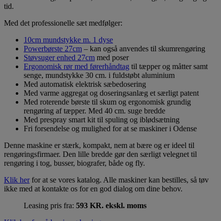
tid.
Med det professionelle sæt medfølger:
10cm mundstykke m. 1 dyse
Powerbørste 27cm
– kan også anvendes til skumrengøring
Støvsuger enhed 27cm
med poser
Ergonomisk rør med førerhåndtag
til tæpper og måtter samt
senge, mundstykke 30 cm. i fuldstøbt aluminium
Med automatisk elektrisk sæbedosering
Med varme aggregat og doseringsanlæg et særligt patent
Med roterende børste til skum og ergonomisk grundig
rengøring af tæpper. Med 40 cm. suge bredde
Med prespray smart kit til spuling og iblødsætning
Fri forsendelse og mulighed for at se maskiner i Odense
Denne maskine er stærk, kompakt, nem at bære og er ideel til
rengøringsfirmaer. Den lille bredde gør den særligt velegnet til
rengøring i tog, busser, biografer, både og fly.
Klik her
for at se vores katalog. Alle maskiner kan bestilles, så tøv
ikke med at kontakte os for en god dialog om dine behov.
Leasing pris fra:
593 KR. ekskl. moms