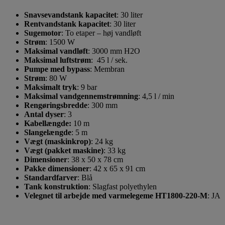
Snavsevandstank
kapacitet
:
30 liter
Rentvandstank
kapacitet
:
30 liter
Sugemotor
: To etaper – høj vandløft
Strøm
: 1500 W
Maksimal vandløft
: 3000 mm H2O
Maksimal luftstrøm
:
45 l / sek.
Pumpe med bypass
: Membran
Strøm
: 80 W
Maksimalt tryk
: 9 bar
Maksimal vandgennemstrømning
:
4,5 l / min
Rengøringsbredde
:
300 mm
Antal dyser
:
3
Kabellængde:
10 m
Slangelængde
:
5 m
Vægt (maskinkrop)
:
24 kg
Vægt (pakket maskine)
:
33 kg
Dimensioner
:
38 x 50 x 78 cm
Pakke dimensioner
:
42 x 65 x 91 cm
Standardfarver
:
Blå
Tank konstruktion
:
Slagfast p
olyethylen
Velegnet til arbejde med varmelegeme HT1800-220-M
:
JA