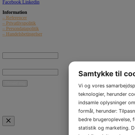
Facebook
Linkedin
Information
– Referencer
– Privatlivspolitik
– Persondatapolitik
– Handelsbetingelser
Nyhedstilmelding
Navn:
E-mail:
Samtykke til co
Vi og vores samarbejdsp
* Jeg giver samtykke til, at Curant Teknik ApS må kontakte mig med nyheder,
informationer og tilbud vedrørende produkter og ydelser pr. e-mail.
teknologier, herunder coo
indsamle oplysninger om d
Mulige betalingsmidler
formål, herunder: Tilpas
bedre brugeroplevelse, fu
statistik og marketing. 
Indkøbskurv
Scroll to Top