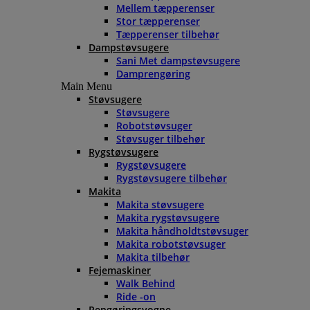
Mellem tæpperenser
Stor tæpperenser
Tæpperenser tilbehør
Dampstøvsugere
Sani Met dampstøvsugere
Damprengøring
Main Menu
Støvsugere
Støvsugere
Robotstøvsuger
Støvsuger tilbehør
Rygstøvsugere
Rygstøvsugere
Rygstøvsugere tilbehør
Makita
Makita støvsugere
Makita rygstøvsugere
Makita håndholdtstøvsuger
Makita robotstøvsuger
Makita tilbehør
Fejemaskiner
Walk Behind
Ride -on
Rengøringsvogne