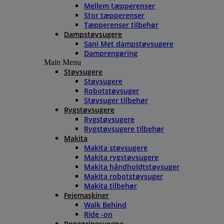
Mellem tæpperenser
Stor tæpperenser
Tæpperenser tilbehør
Dampstøvsugere
Sani Met dampstøvsugere
Damprengøring
Main Menu
Støvsugere
Støvsugere
Robotstøvsuger
Støvsuger tilbehør
Rygstøvsugere
Rygstøvsugere
Rygstøvsugere tilbehør
Makita
Makita støvsugere
Makita rygstøvsugere
Makita håndholdtstøvsuger
Makita robotstøvsuger
Makita tilbehør
Fejemaskiner
Walk Behind
Ride -on
Rengøringsvogne