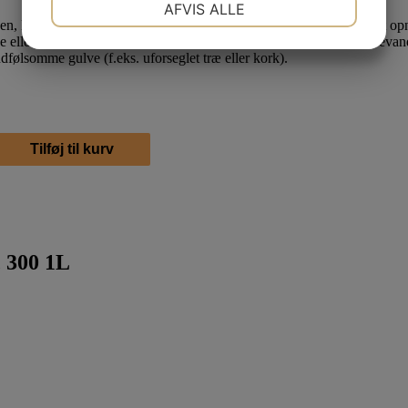
AFVIS ALLE
en, lad virke hvis
nødvendigt og fjern snavsevandet. Bedste resultat op
JA
NEJ
JA
NEJ
e eller
gulvvaskemaskine), fordel opløsningen, skur og fjern snavsevan
andfølsomme gulve
(f.eks. uforseglet træ eller kork).
MARKETING
STATISTIK
Tilføj til kurv
c 300 1L