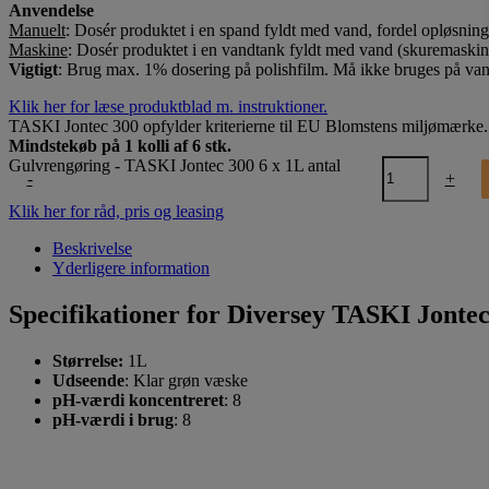
Anvendelse
Manuelt
:
Dosér produktet i en spand fyldt med vand, fordel opløsning
Maskine
:
Dosér produktet i en vandtank fyldt med vand (skuremaskin
Vigtigt
:
Brug max. 1% dosering på polishfilm. Må ikke bruges på v
Klik her for læse produktblad m. instruktioner.
TASKI Jontec 300 opfylder kriterierne til EU Blomstens miljømærke.
Mindstekøb på 1 kolli af 6 stk.
Gulvrengøring - TASKI Jontec 300 6 x 1L antal
-
+
Klik her for råd, pris og leasing
Beskrivelse
Yderligere information
Specifikationer for Diversey TASKI Jonte
Størrelse:
1L
Udseende
:
Klar grøn
væske
pH-værdi koncentreret
:
8
pH-værdi i
brug
:
8