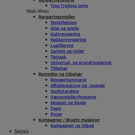
Tina Trolleys serie
Main Menu
Rengøringsmidler
Desinfektion
Glas og spejle
Gulvrengøring
Køkkenrengøring
Lugtfjerner
Sanitet og toilet
Tøjvask
Universal- og grundrengøring
Tilbehør
Remedier og tilbehør
Rengøringsvogne
Affaldsstativer og -spande
Spritstandere
Værnemidler/hygiejne
Mopper og klude
Papir
Poser
Kampagner / Brugte maskiner
Kampagner og tilbud
Service