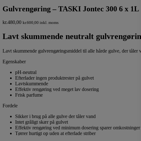
Gulvrengøring – TASKI Jontec 300 6 x 1L
kr.
480,00
kr.
600,00
inkl. moms
Lavt
skummende
neutralt
gulvrengøri
Lavt skummende gulvrengøringsmiddel til alle hårde gulve, der tåler 
Egenskaber
pH-neutral
Efterlader ingen produktrester på gulvet
Lavtskummende
Effektiv rengøring ved meget lav dosering
Frisk parfume
Fordele
Sikker i brug på alle gulve der tåler vand
Intet gråligt skær på gulvet
Effektiv rengøring ved minimum dosering sparer omkostninger
Tørrer hurtigt op uden at efterlade striber