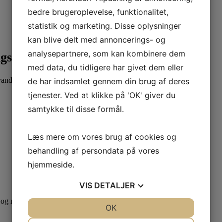
bedre brugeroplevelse, funktionalitet,
statistik og marketing. Disse oplysninger
kan blive delt med annoncerings- og
analysepartnere, som kan kombinere dem
ngsmiddel
med data, du tidligere har givet dem eller
vand. Velegnet til gulvvaskemaskiner.
de har indsamlet gennem din brug af deres
tjenester. Ved at klikke på 'OK' giver du
samtykke til disse formål.
Læs mere om vores brug af cookies og
behandling af persondata på vores
hjemmeside.
VIS
DETALJER
 og mindsker miljøpåvirkningen
JA
NEJ
OK
JA
NEJ
NØDVENDIGE
PRÆFERENCER