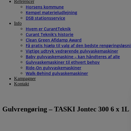
Referencer
Horsens kommune
Kempel materieludlejning
DSB stationsservice
Info
Hvem er CurantTeknik
Curant Teknik’s historie
Clean Green Afidamp Award
Få gratis hjælp til valg af den bedste rengøringsløsn
Vigtige udtryk vedrørende gulvvaskemaskiner
Baby gulvvaskemaskine – kan håndteres af alle
Gulvvaskemaskiner til ethvert behov
Ride-On gulvvaskemaskiner
Walk-Behind gulvaskemaskiner
Kampagner
Kontakt
Gulvrengøring – TASKI Jontec 300 6 x 1L