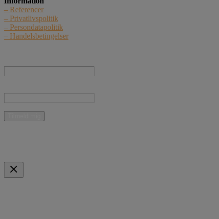
Information
– Referencer
– Privatlivspolitik
– Persondatapolitik
– Handelsbetingelser
Nyhedstilmelding
Navn:
E-mail:
* Jeg giver samtykke til, at Curant Teknik ApS må kontakte mig med nyheder, informationer o
Mulige betalingsmidler
Indkøbskurv
Scroll to Top
Forespørgsel om følgende produkt