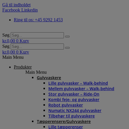
Gå til indholdet
Facebook
Linkedin
Ring til os: +45 9292 1453
Søg
kr.
0,00
0
Kurv
Søg
kr.
0,00
0
Kurv
Main Menu
Produkter
Main Menu
Gulvvaskere
Lille gulvvasker – Walk-behind
Mellem gulvvasker – Walk-behind
Stor gulvvasker – Ride-On
Kombi feje- og gulvvasker
Robot gulvvasker
Numatic NX244 gulvvasker
Tilbehør til gulvvaskere
Tæpperensere/Gulvvaskere
Lille tæpperenser