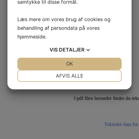
samtykke til disse formål.
Læs mere om vores brug af cookies og
behandling af persondata på vores
hjemmeside.
VIS
DETALJER
JA
NEJ
OK
JA
NEJ
NØDVENDIGE
PRÆFERENCER
AFVIS ALLE
TEKNISKE DATA
JA
NEJ
JA
NEJ
MARKETING
STATISTIK
I pdf filen herunder finder du t
Tekniske data for