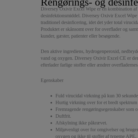
Rengørings- og desinfe
Diversey Oxivir Excel Wipe er en kombination af 
desinfektionsmiddel. Diversey Oxivir Excel Wipe gi
traditionel desinficering, idet det yder total viruc
Produktet er skånsomt over for overflader og samti
kunder, gæster, patienter eller besøgende.
Den aktive ingrediens, hydrogenperoxid, nedbrydes 
vand og oxygen. Diversey Oxivir Excel CE er derf
efterlader farlige stoffer eller ændrer overfladerne
Egenskaber
Fuld virucidal virkning på kun 30 sekunde
Hurtig virkning over for et bredt spektrum
Fremragende rengøringsegenskaber som ov
Duftfrit.
Afskylning ikke påkrævet.
Miljøvenligt over for omgivelser og bruger
oxygen og ikke til stoffer af typerne AP