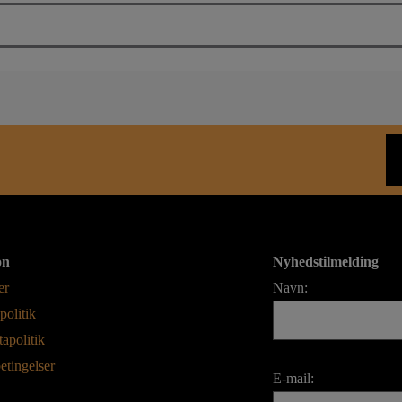
on
Nyhedstilmelding
er
Navn:
politik
apolitik
etingelser
E-mail: