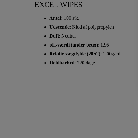
EXCEL WIPES
Antal:
100 stk.
Udseende
:
Klud
af
polypropylen
Duft
:
Neutral
pH-værdi
(under
brug)
:
1,95
Relativ
vægtfylde
(20°C)
:
1,00
g/mL
Holdbarhed
:
720
dage