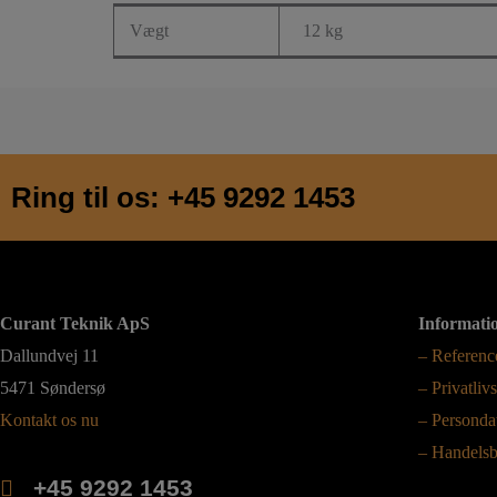
Vægt
12 kg
Ring til os: +45 9292 1453
Curant Teknik ApS
Informati
Dallundvej 11
– Referenc
5471 Søndersø
– Privatlivs
Kontakt os nu
– Persondat
– Handelsb
+45 9292 1453