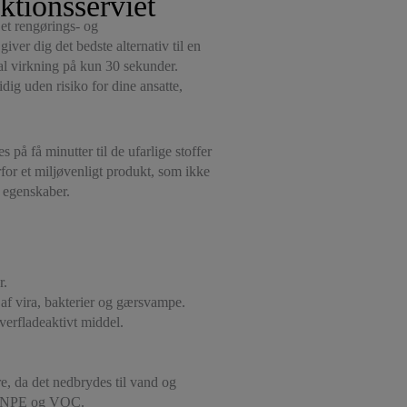
ktionsserviet
et rengørings- og
ver dig det bedste alternativ til en
idal virkning på kun 30 sekunder.
dig uden risiko for dine ansatte,
på få minutter til de ufarlige stoffer
or et miljøvenligt produkt, som ikke
s egenskaber.
r.
 af vira, bakterier og gærsvampe.
erfladeaktivt middel.
e, da det nedbrydes til vand og
E, NPE og VOC.