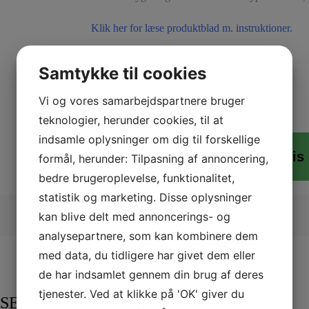
Klik her for læse produktblad m. instruktioner.
Mindstekøb på 1 kolli af 12 stk.
Samtykke til cookies
Vi og vores samarbejdspartnere bruger
Tilføj til kurv
-
+
teknologier, herunder cookies, til at
indsamle oplysninger om dig til forskellige
Klik her for råd, pris
formål, herunder: Tilpasning af annoncering,
bedre brugeroplevelse, funktionalitet,
statistik og marketing. Disse oplysninger
kan blive delt med annoncerings- og
analysepartnere, som kan kombinere dem
med data, du tidligere har givet dem eller
de har indsamlet gennem din brug af deres
tjenester. Ved at klikke på 'OK' giver du
SEY OXIVIR