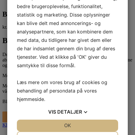
bedre brugeroplevelse, funktionalitet,
Blå microfiber mopper 62 cm – 1 stk
statistik og marketing. Disse oplysninger
kan blive delt med annoncerings- og
kr.
28,00
kr.
35,00
inkl. moms
analysepartnere, som kan kombinere dem
Blå microfiber mopper 62 cm | 1 stk
med data, du tidligere har givet dem eller
de har indsamlet gennem din brug af deres
Denne microfiber moppe er med membran, der gør, at den kan
tjenester. Ved at klikke på 'OK' giver du
absorbere mere vand og snavs. Moppen har derfor optimal sugeevne
samtykke til disse formål.
og kan derfor vaske flere m2 end andre mopper .
Moppen er ideel til fugt- og vådmopning.
Læs mere om vores brug af cookies og
Moppen er på 75 gr. og kan bære ca. 200 ml væske uden at blive
behandling af persondata på vores
våd på bagsiden.
hjemmeside.
Blå microfiber mopper 62 cm - 1 stk antal
-
+
VIS
DETALJER
Tilføj til kurv
JA
NEJ
OK
JA
NEJ
Klik her for råd, pris og leasing
NØDVENDIGE
PRÆFERENCER