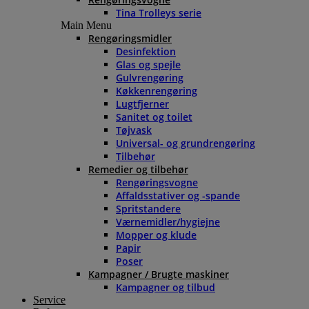
Tina Trolleys serie
Main Menu
Rengøringsmidler
Desinfektion
Glas og spejle
Gulvrengøring
Køkkenrengøring
Lugtfjerner
Sanitet og toilet
Tøjvask
Universal- og grundrengøring
Tilbehør
Remedier og tilbehør
Rengøringsvogne
Affaldsstativer og -spande
Spritstandere
Værnemidler/hygiejne
Mopper og klude
Papir
Poser
Kampagner / Brugte maskiner
Kampagner og tilbud
Service