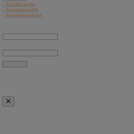
– Privatlivspolitik
– Persondatapolitik
– Handelsbetingelser
Nyhedstilmelding
Navn:
E-mail:
* Jeg giver samtykke til, at Curant Teknik ApS må kontakte mig med nyheder,
informationer og tilbud vedrørende produkter og ydelser pr. e-mail.
Mulige betalingsmidler
Indkøbskurv
Scroll to Top
Forespørgsel om følgende produkt