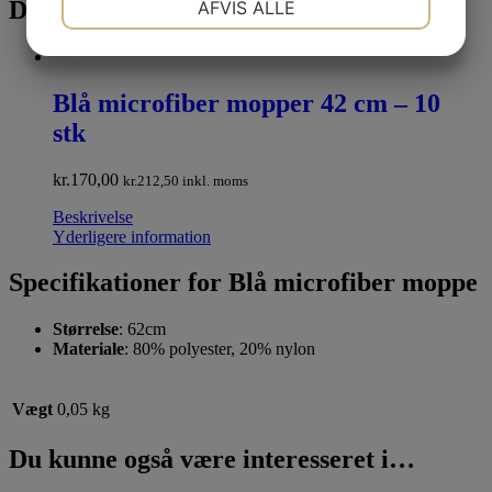
Du kunne også være interesseret i…
AFVIS ALLE
JA
NEJ
JA
NEJ
MARKETING
STATISTIK
Blå microfiber mopper 42 cm – 10
stk
kr.
170,00
kr.
212,50
inkl. moms
Beskrivelse
Yderligere information
Specifikationer for Blå microfiber moppe
Størrelse
: 62cm
Materiale
: 80% polyester, 20% nylon
Vægt
0,05 kg
Du kunne også være interesseret i…