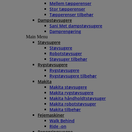
Mellem tæpperenser
Stor tæpperenser
Tæpperenser tilbehør
Dampstøvsugere
Sani Met dampstøvsugere
Damprengøring
Main Menu
Støvsugere
Støvsugere
Robotstøvsuger
Støvsuger tilbehør
Rygstøvsugere
Rygstøvsugere
Rygstøvsugere tilbehør
Makita
Makita støvsugere
Makita rygstøvsugere
Makita håndholdtstøvsuger
Makita robotstøvsuger
Makita tilbehør
Fejemaskiner
Walk Behind
Ride -on
Rengøringsvogne