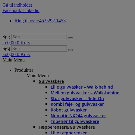
Gå til indholdet
Facebook
Linkedin
Ring til os: +45 9292 1453
Søg
kr.
0,00
0
Kurv
Søg
kr.
0,00
0
Kurv
Main Menu
Produkter
Main Menu
Gulvvaskere
Lille gulvvasker – Walk-behind
Mellem gulvvasker – Walk-behind
Stor gulvvasker – Ride-On
Kombi feje- og gulvvasker
Robot gulvvasker
Numatic NX244 gulvvasker
Tilbehør til gulvvaskere
Tæpperensere/Gulvvaskere
Lille tæpperenser