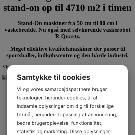
stand-on op til 4710 m2 i timen
Stand-On maskiner fra 50 cm til 80 cm i
vaskebredde. Nu også med selvkørende vaskerobot
R-Quartz.
Meget effektive kvalitetsmaskiner der passer til
sportshaller, indkøbscentre og den hårde industri.
Viser 6 resultater
Samtykke til cookies
Vi og vores samarbejdspartnere bruger
Tilbud!
teknologier, herunder cookies, til at
indsamle oplysninger om dig til forskellige
Adiatek –
formål, herunder: Tilpasning af annoncering,
Quartz 50
bedre brugeroplevelse, funktionalitet,
gulvvasker
statistik og marketing. Disse oplysninger