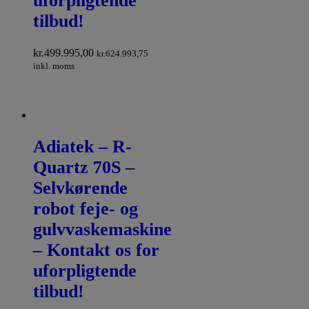
uforpligtende
tilbud!
kr.
499.995,00
kr.
624.993,75
inkl. moms
Adiatek – R-
Quartz 70S –
Selvkørende
robot feje- og
gulvvaskemaskine
– Kontakt os for
uforpligtende
tilbud!