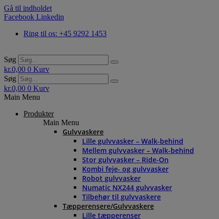
Gå til indholdet
Facebook
Linkedin
Ring til os: +45 9292 1453
Søg
kr.
0,00
0
Kurv
Søg
kr.
0,00
0
Kurv
Main Menu
Produkter
Main Menu
Gulvvaskere
Lille gulvvasker – Walk-behind
Mellem gulvvasker – Walk-behind
Stor gulvvasker – Ride-On
Kombi feje- og gulvvasker
Robot gulvvasker
Numatic NX244 gulvvasker
Tilbehør til gulvvaskere
Tæpperensere/Gulvvaskere
Lille tæpperenser