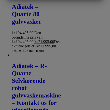
MARKETING
STATISTIK
Adiatek –
Quartz 80
gulvvasker
kr.
104.495,00
Den
oprindelige pris var:
kr.104.495,00.
kr.
71.995,00
Den
aktuelle pris er: kr.71.995,00.
kr.
89.993,75
inkl. moms
Adiatek – R-
Quartz –
Selvkørende
robot
gulvvaskemaskine
– Kontakt os for