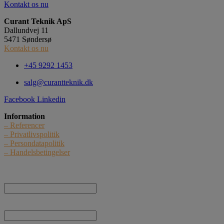
Kontakt os nu
Curant Teknik ApS
Dallundvej 11
5471 Søndersø
Kontakt os nu
+45 9292 1453
salg@curantteknik.dk
Facebook
Linkedin
Information
– Referencer
– Privatlivspolitik
– Persondatapolitik
– Handelsbetingelser
Nyhedstilmelding
Navn:
E-mail: