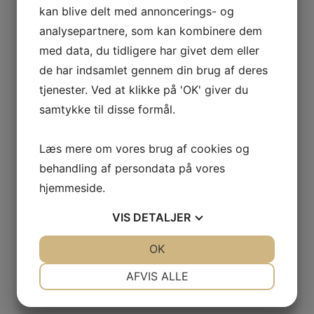
kan blive delt med annoncerings- og
kr.
74.500,00
Den oprindelige
analysepartnere, som kan kombinere dem
pris var:
kr.74.500,00.
kr.
57.395,00
Den
med data, du tidligere har givet dem eller
aktuelle pris er: kr.57.395,00.
de har indsamlet gennem din brug af deres
kr.
71.743,75
inkl. moms
Tilbud!
tjenester. Ved at klikke på 'OK' giver du
samtykke til disse formål.
Adiatek –
Læs mere om vores brug af cookies og
Quartz 66
behandling af persondata på vores
gulvvasker
hjemmeside.
kr.
87.800,00
Den oprindelige
VIS
DETALJER
pris var:
kr.87.800,00.
kr.
71.000,00
Den
JA
NEJ
OK
JA
NEJ
aktuelle pris er: kr.71.000,00.
kr.
88.750,00
inkl. moms
NØDVENDIGE
PRÆFERENCER
AFVIS ALLE
Tilbud!
JA
NEJ
JA
NEJ