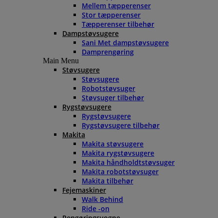
Mellem tæpperenser
Stor tæpperenser
Tæpperenser tilbehør
Dampstøvsugere
Sani Met dampstøvsugere
Damprengøring
Main Menu
Støvsugere
Støvsugere
Robotstøvsuger
Støvsuger tilbehør
Rygstøvsugere
Rygstøvsugere
Rygstøvsugere tilbehør
Makita
Makita støvsugere
Makita rygstøvsugere
Makita håndholdtstøvsuger
Makita robotstøvsuger
Makita tilbehør
Fejemaskiner
Walk Behind
Ride -on
Rengøringsvogne