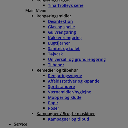
Tina Trolleys serie
Main Menu
Rengøringsmidler
Desinfektion
Glas og spejle
Gulvrengøring
Køkkenrengøring
Lugtfjerner
Sanitet og toilet
Tøjvask
Universal- og grundrengøring
Tilbehør
Remedier og tilbehør
Rengøringsvogne
Affaldsstativer og -spande
Spritstandere
Værnemidler/hygiejne
Mopper og klude
Papir
Poser
Kampagner / Brugte maskiner
Kampagner og tilbud
Service