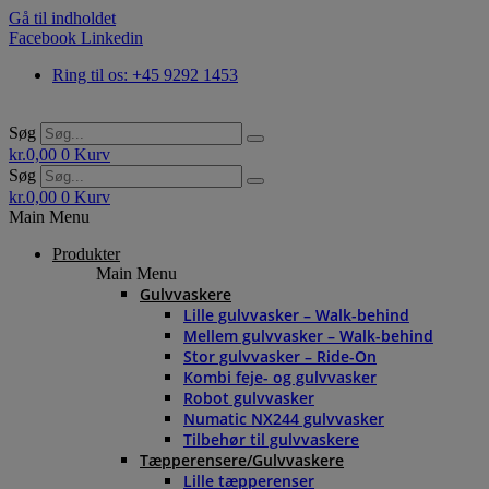
Gå til indholdet
Facebook
Linkedin
Ring til os: +45 9292 1453
Søg
kr.
0,00
0
Kurv
Søg
kr.
0,00
0
Kurv
Main Menu
Produkter
Main Menu
Gulvvaskere
Lille gulvvasker – Walk-behind
Mellem gulvvasker – Walk-behind
Stor gulvvasker – Ride-On
Kombi feje- og gulvvasker
Robot gulvvasker
Numatic NX244 gulvvasker
Tilbehør til gulvvaskere
Tæpperensere/Gulvvaskere
Lille tæpperenser