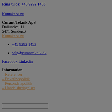
Ring til os: +45 9292 1453
Kontakt os nu
Curant Teknik ApS
Dallundvej 11
5471 Søndersø
Kontakt os nu
+45 9292 1453
salg@curantteknik.dk
Facebook
Linkedin
Information
– Referencer
– Privatlivspolitik
– Persondatapolitik
– Handelsbetingelser
Nyhedstilmelding
Navn: