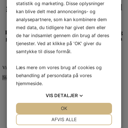
statistik og marketing. Disse oplysninger
gulvvaskemaskine fra 5950 til
kan blive delt med annoncerings- og
7000 m2 i timen
analysepartnere, som kan kombinere dem
med data, du tidligere har givet dem eller
De store områder gøres rent med kantvask, feje og
de har indsamlet gennem din brug af deres
gulvvask i samme arbejdsgang. Helt op til 130 cm
tjenester. Ved at klikke på 'OK' giver du
vaskebredde og 240L vand.
samtykke til disse formål.
Spar tid og penge! Referencer gives!
Læs mere om vores brug af cookies og
Viser 3 resultater
behandling af persondata på vores
hjemmeside.
Tilbud!
VIS
DETALJER
JA
NEJ
OK
JA
NEJ
Adiatek –
NØDVENDIGE
PRÆFERENCER
AFVIS ALLE
Diamond 100p