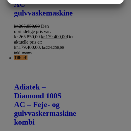
JA
NEJ
JA
NEJ
AC
MARKETING
STATISTIK
gulvvaskemaskine
kr.
265.850,00
Den
oprindelige pris var:
kr.265.850,00.
kr.
179.400,00
Den
aktuelle pris er:
kr.179.400,00.
kr.
224.250,00
inkl. moms
Tilbud!
Adiatek –
Diamond 100S
AC – Feje- og
gulvvaskermaskine
kombi