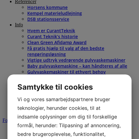
Referencer
Horsens kommune
Kempel materieludlejning
DSB stationsservice
Info
Hvem er CurantTeknik
Curant Teknik’s historie
Clean Green Afidamp Award
Få gratis hjælp til valg af den bedste
rengøringsløsning
Vigtige udtryk vedrørende gulvvaskemaskiner
Baby gulvvaskemaskine – kan håndteres af alle
Gulvvaskemaskiner til ethvert behov
Ride-On gulvvaskemaskiner
Walk-Behind gulvaskemaskiner
Samtykke til cookies
Kampagner
Kontakt
Vi og vores samarbejdspartnere bruger
teknologier, herunder cookies, til at
indsamle oplysninger om dig til forskellige
Forside
/
Gulvvaskere
/ Diamond
formål, herunder: Tilpasning af annoncering,
Diamond Ride-on
bedre brugeroplevelse, funktionalitet,