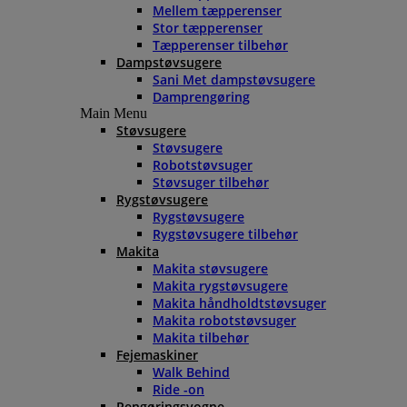
Mellem tæpperenser
Stor tæpperenser
Tæpperenser tilbehør
Dampstøvsugere
Sani Met dampstøvsugere
Damprengøring
Main Menu
Støvsugere
Støvsugere
Robotstøvsuger
Støvsuger tilbehør
Rygstøvsugere
Rygstøvsugere
Rygstøvsugere tilbehør
Makita
Makita støvsugere
Makita rygstøvsugere
Makita håndholdtstøvsuger
Makita robotstøvsuger
Makita tilbehør
Fejemaskiner
Walk Behind
Ride -on
Rengøringsvogne