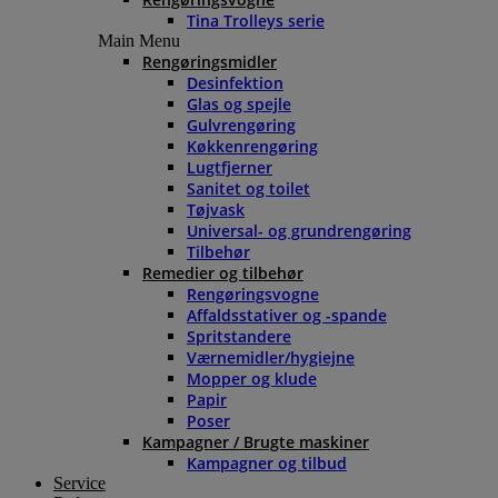
Tina Trolleys serie
Main Menu
Rengøringsmidler
Desinfektion
Glas og spejle
Gulvrengøring
Køkkenrengøring
Lugtfjerner
Sanitet og toilet
Tøjvask
Universal- og grundrengøring
Tilbehør
Remedier og tilbehør
Rengøringsvogne
Affaldsstativer og -spande
Spritstandere
Værnemidler/hygiejne
Mopper og klude
Papir
Poser
Kampagner / Brugte maskiner
Kampagner og tilbud
Service