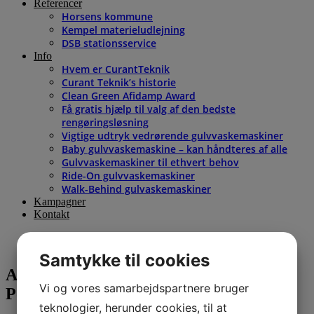
Referencer
Horsens kommune
Kempel materieludlejning
DSB stationsservice
Info
Hvem er CurantTeknik
Curant Teknik’s historie
Clean Green Afidamp Award
Få gratis hjælp til valg af den bedste
rengøringsløsning
Vigtige udtryk vedrørende gulvvaskemaskiner
Baby gulvvaskemaskine – kan håndteres af alle
Gulvvaskemaskiner til ethvert behov
Ride-On gulvvaskemaskiner
Walk-Behind gulvaskemaskiner
Kampagner
Kontakt
Samtykke til cookies
Affedtningsmiddel – Tana GREASE
Vi og vores samarbejdspartnere bruger
Power 10 x 750 ml
teknologier, herunder cookies, til at