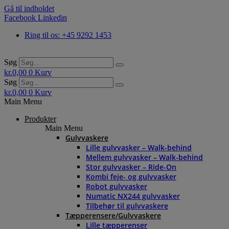
Gå til indholdet
Facebook
Linkedin
Ring til os: +45 9292 1453
Søg
kr.
0,00
0
Kurv
Søg
kr.
0,00
0
Kurv
Main Menu
Produkter
Main Menu
Gulvvaskere
Lille gulvvasker – Walk-behind
Mellem gulvvasker – Walk-behind
Stor gulvvasker – Ride-On
Kombi feje- og gulvvasker
Robot gulvvasker
Numatic NX244 gulvvasker
Tilbehør til gulvvaskere
Tæpperensere/Gulvvaskere
Lille tæpperenser