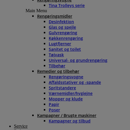
Tina Trolleys serie
Main Menu
Rengøringsmidler
Desinfektion
Glas og spejle
Gulvrengøring
Køkkenrengøring
Lugtfjerner
Sanitet og toilet
Tøjvask
Universal- og grundrengøring
Tilbehør
Remedier og tilbehør
Rengøringsvogne
Affaldsstativer og -spande
Spritstandere
Værnemidler/hygiejne
Mopper og klude
Papir
Poser
Kampagner / Brugte maskiner
Kampagner og tilbud
Service