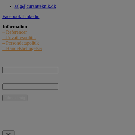
salg@curantteknik.dk
Facebook
Linkedin
Information
– Referencer
– Privatlivspolitik
– Persondatapolitik
– Handelsbetingelser
Nyhedstilmelding
Navn:
E-mail:
* Jeg giver samtykke til, at Curant Teknik ApS må kontakte mig med nyheder,
informationer og tilbud vedrørende produkter og ydelser pr. e-mail.
Mulige betalingsmidler