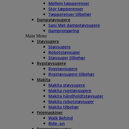
Mellem tæpperenser
Stor tæpperenser
Tæpperenser tilbehør
Dampstøvsugere
Sani Met dampstøvsugere
Damprengøring
Main Menu
Støvsugere
Støvsugere
Robotstøvsuger
Støvsuger tilbehør
Rygstøvsugere
Rygstøvsugere
Rygstøvsugere tilbehør
Makita
Makita støvsugere
Makita rygstøvsugere
Makita håndholdtstøvsuger
Makita robotstøvsuger
Makita tilbehør
Fejemaskiner
Walk Behind
Ride -on
Rengøringsvogne