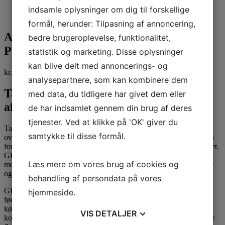
indsamle oplysninger om dig til forskellige
formål, herunder: Tilpasning af annoncering,
Affedtningsmiddel – Tana GREASE
bedre brugeroplevelse, funktionalitet,
Power 10 x 750 ml
statistik og marketing. Disse oplysninger
kan blive delt med annoncerings- og
kr.
850,00
kr.
1.062,50
inkl. moms
analysepartnere, som kan kombinere dem
Tana GREASE Power 1L – Højeffektivt
med data, du tidligere har givet dem eller
affedtningsmiddel
de har indsamlet gennem din brug af deres
tjenester. Ved at klikke på 'OK' giver du
Tana GREASE Power fjerner nemt fedt fra alkalibestandige
samtykke til disse formål.
overflader uden at efterlade rester. GREASE Power kan bruges på
forskellige overflader og forskelligt udstyr og letter dermed arbejdet.
GREASE Power er nem at bruge og kan påføres manuelt og
Læs mere om vores brug af cookies og
mekanisk (f.eks. med sprøjte eller skumpistol). Velegnet til komfur
og grill. GREASE Power fås i en sprayflaske, der kan genfyldes.
behandling af persondata på vores
GREASE Power er egnet til brug i områder med
hjemmeside.
fødevareforarbejdning, så som køkkenborde, skæremaskiner,
køleskabe, vaske, køkkenredskaber, emhætter, ovne, mikroovne,
VIS
DETALJER
konvektionsovne, alkalibestandige gulve osv.
Også velegnet til (de