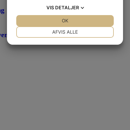
VIS
DETALJER
ng
JA
NEJ
OK
JA
NEJ
NØDVENDIGE
PRÆFERENCER
AFVIS ALLE
ven)
JA
NEJ
JA
NEJ
MARKETING
STATISTIK