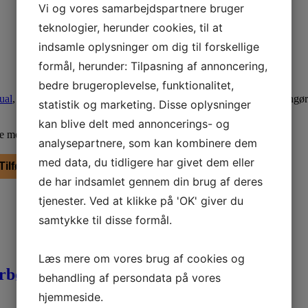
Vi og vores samarbejdspartnere bruger
teknologier, herunder cookies, til at
indsamle oplysninger om dig til forskellige
formål, herunder: Tilpasning af annoncering,
bedre brugeroplevelse, funktionalitet,
ual
,
Elite-Silent
,
Elite-Batteri
og
Powerful-Silent
, så de også kan rengør
statistik og marketing. Disse oplysninger
kan blive delt med annoncerings- og
kke med at kontakte os for en god dialog om dine behov.
analysepartnere, som kan kombinere dem
med data, du tidligere har givet dem eller
Tilføj til kurv
de har indsamlet gennem din brug af deres
tjenester. Ved at klikke på 'OK' giver du
samtykke til disse formål.
Læs mere om vores brug af cookies og
rbørster og ledning
behandling af persondata på vores
hjemmeside.