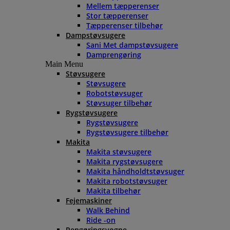
Mellem tæpperenser
Stor tæpperenser
Tæpperenser tilbehør
Dampstøvsugere
Sani Met dampstøvsugere
Damprengøring
Main Menu
Støvsugere
Støvsugere
Robotstøvsuger
Støvsuger tilbehør
Rygstøvsugere
Rygstøvsugere
Rygstøvsugere tilbehør
Makita
Makita støvsugere
Makita rygstøvsugere
Makita håndholdtstøvsuger
Makita robotstøvsuger
Makita tilbehør
Fejemaskiner
Walk Behind
Ride -on
Rengøringsvogne