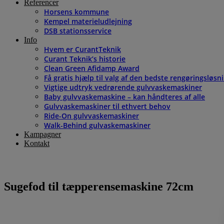
Referencer
Horsens kommune
Kempel materieludlejning
DSB stationsservice
Info
Hvem er CurantTeknik
Curant Teknik’s historie
Clean Green Afidamp Award
Få gratis hjælp til valg af den bedste rengøringsløsn
Vigtige udtryk vedrørende gulvvaskemaskiner
Baby gulvvaskemaskine – kan håndteres af alle
Gulvvaskemaskiner til ethvert behov
Ride-On gulvvaskemaskiner
Walk-Behind gulvaskemaskiner
Kampagner
Kontakt
Sugefod til tæpperensemaskine 72cm