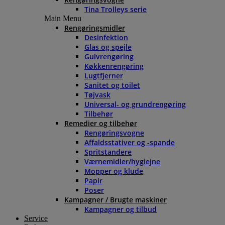
Tina Trolleys serie
Main Menu
Rengøringsmidler
Desinfektion
Glas og spejle
Gulvrengøring
Køkkenrengøring
Lugtfjerner
Sanitet og toilet
Tøjvask
Universal- og grundrengøring
Tilbehør
Remedier og tilbehør
Rengøringsvogne
Affaldsstativer og -spande
Spritstandere
Værnemidler/hygiejne
Mopper og klude
Papir
Poser
Kampagner / Brugte maskiner
Kampagner og tilbud
Service