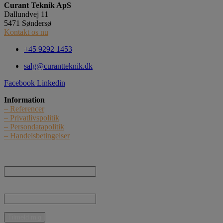
Curant Teknik ApS
Dallundvej 11
5471 Søndersø
Kontakt os nu
+45 9292 1453
salg@curantteknik.dk
Facebook
Linkedin
Information
– Referencer
– Privatlivspolitik
– Persondatapolitik
– Handelsbetingelser
Nyhedstilmelding
Navn:
E-mail: