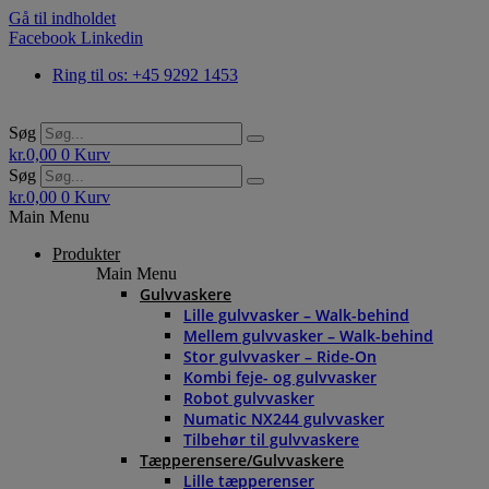
Gå til indholdet
Facebook
Linkedin
Ring til os: +45 9292 1453
Søg
kr.
0,00
0
Kurv
Søg
kr.
0,00
0
Kurv
Main Menu
Produkter
Main Menu
Gulvvaskere
Lille gulvvasker – Walk-behind
Mellem gulvvasker – Walk-behind
Stor gulvvasker – Ride-On
Kombi feje- og gulvvasker
Robot gulvvasker
Numatic NX244 gulvvasker
Tilbehør til gulvvaskere
Tæpperensere/Gulvvaskere
Lille tæpperenser