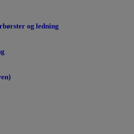
rbørster og ledning
ng
ven)