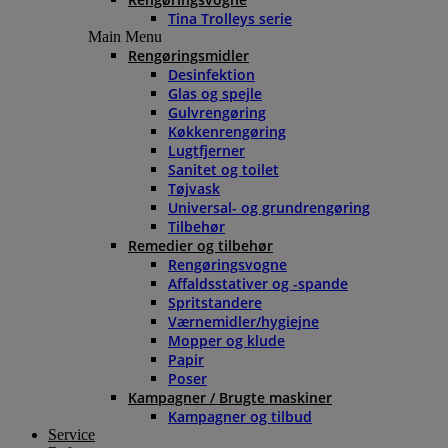
Tina Trolleys serie
Main Menu
Rengøringsmidler
Desinfektion
Glas og spejle
Gulvrengøring
Køkkenrengøring
Lugtfjerner
Sanitet og toilet
Tøjvask
Universal- og grundrengøring
Tilbehør
Remedier og tilbehør
Rengøringsvogne
Affaldsstativer og -spande
Spritstandere
Værnemidler/hygiejne
Mopper og klude
Papir
Poser
Kampagner / Brugte maskiner
Kampagner og tilbud
Service