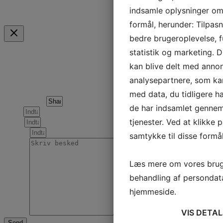
Mulige betalingsmidler
indsamle oplysninger om d
formål, herunder: Tilpas
bedre brugeroplevelse, fu
Indkøbskurv
statistik og marketing. 
Scroll to Top
kan blive delt med anno
Forespørgsel om følgende produkt
analysepartnere, som k
med data, du tidligere ha
Produktnavn
de har indsamlet gennem
Navn
tjenester. Ved at klikke 
Email
Telefon
samtykke til disse formål
Læs mere om vores brug
behandling af persondat
hjemmeside.
VIS
DETAL
Besked
Send