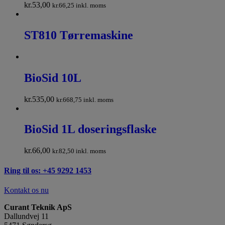
kr.
53,00
kr.
66,25
inkl. moms
ST810 Tørremaskine
BioSid 10L
kr.
535,00
kr.
668,75
inkl. moms
BioSid 1L doseringsflaske
kr.
66,00
kr.
82,50
inkl. moms
Ring til os: +45 9292 1453
Kontakt os nu
Curant Teknik ApS
Dallundvej 11