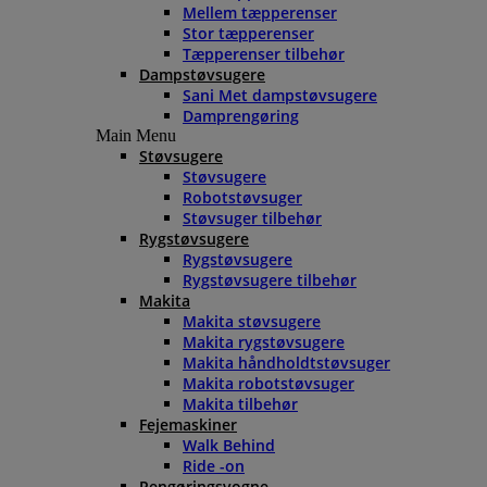
Mellem tæpperenser
Stor tæpperenser
Tæpperenser tilbehør
Dampstøvsugere
Sani Met dampstøvsugere
Damprengøring
Main Menu
Støvsugere
Støvsugere
Robotstøvsuger
Støvsuger tilbehør
Rygstøvsugere
Rygstøvsugere
Rygstøvsugere tilbehør
Makita
Makita støvsugere
Makita rygstøvsugere
Makita håndholdtstøvsuger
Makita robotstøvsuger
Makita tilbehør
Fejemaskiner
Walk Behind
Ride -on
Rengøringsvogne