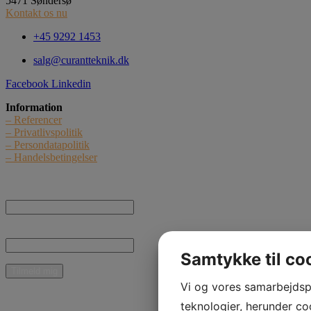
5471 Søndersø
Kontakt os nu
+45 9292 1453
salg@curantteknik.dk
Facebook
Linkedin
Information
– Referencer
– Privatlivspolitik
– Persondatapolitik
– Handelsbetingelser
Nyhedstilmelding
Navn:
E-mail:
Samtykke til co
* Jeg giver samtykke til, at Curant Teknik ApS må kontakte mig med nyheder,
Vi og vores samarbejdsp
informationer og tilbud vedrørende produkter og ydelser pr. e-mail.
teknologier, herunder coo