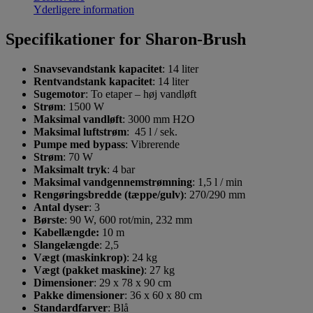
Yderligere information
Specifikationer for Sharon-Brush
Snavsevandstank
kapacitet
:
14
liter
Rentvandstank kapacitet
:
14
liter
Sugemotor
: To etaper – høj vandløft
Strøm
: 1500 W
Maksimal vandløft
: 3000 mm H2O
Maksimal luftstrøm
:
45 l / sek.
Pumpe med bypass
: Vibrerende
Strøm
: 70 W
Maksimalt tryk
: 4 bar
Maksimal vandgennemstrømning
:
1,5 l / min
Rengøringsbredde (tæppe/gulv)
:
270/290 mm
Antal dyser
:
3
Børste
: 90 W, 600 rot/min, 232 mm
Kabellængde:
10 m
Slangelængde
:
2,5
Vægt (maskinkrop)
:
24
kg
Vægt (pakket maskine)
:
27
kg
Dimensioner
:
29 x 78 x 90 cm
Pakke dimensioner
:
36 x 60 x 80 cm
Standardfarver
:
Blå