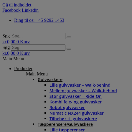
Gå til indholdet
Facebook
Linkedin
Ring til os: +45 9292 1453
Søg
kr.
0,00
0
Kurv
Søg
kr.
0,00
0
Kurv
Main Menu
Produkter
Main Menu
Gulvvaskere
Lille gulvvasker – Walk-behind
Mellem gulvvasker – Walk-behind
Stor gulvvasker – Ride-On
Kombi feje- og gulvvasker
Robot gulvvasker
Numatic NX244 gulvvasker
Tilbehør til gulvvaskere
Tæpperensere/Gulvvaskere
Lille tæpperenser