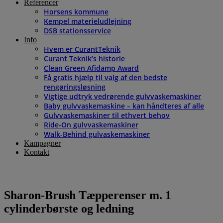
Referencer
Horsens kommune
Kempel materieludlejning
DSB stationsservice
Info
Hvem er CurantTeknik
Curant Teknik’s historie
Clean Green Afidamp Award
Få gratis hjælp til valg af den bedste
rengøringsløsning
Vigtige udtryk vedrørende gulvvaskemaskiner
Baby gulvvaskemaskine – kan håndteres af alle
Gulvvaskemaskiner til ethvert behov
Ride-On gulvvaskemaskiner
Walk-Behind gulvaskemaskiner
Kampagner
Kontakt
Sharon-Brush Tæpperenser m. 1
cylinderbørste og ledning