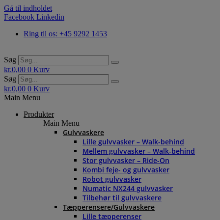
Gå til indholdet
Facebook
Linkedin
Ring til os: +45 9292 1453
Søg
kr.
0,00
0
Kurv
Søg
kr.
0,00
0
Kurv
Main Menu
Produkter
Main Menu
Gulvvaskere
Lille gulvvasker – Walk-behind
Mellem gulvvasker – Walk-behind
Stor gulvvasker – Ride-On
Kombi feje- og gulvvasker
Robot gulvvasker
Numatic NX244 gulvvasker
Tilbehør til gulvvaskere
Tæpperensere/Gulvvaskere
Lille tæpperenser