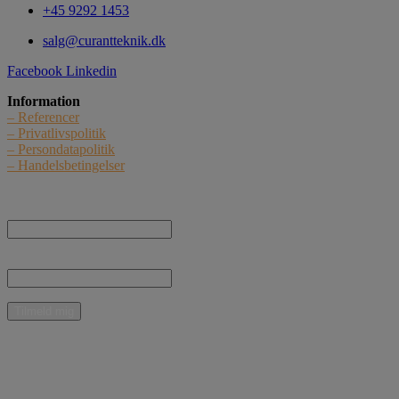
+45 9292 1453
salg@curantteknik.dk
Facebook
Linkedin
Information
– Referencer
– Privatlivspolitik
– Persondatapolitik
– Handelsbetingelser
Nyhedstilmelding
Navn:
E-mail:
* Jeg giver samtykke til, at Curant Teknik ApS må kontakte mig med nyheder,
informationer og tilbud vedrørende produkter og ydelser pr. e-mail.
Mulige betalingsmidler