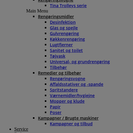
Tina Trolleys serie
Main Menu
Rengøringsmidler
Desinfektion
Glas og spejle
Gulvrengøring
Køkkenrengøring
Lugtfjerner
Sanitet og toilet
Tøjvask
Universal- og grundrengøring
Tilbehør
Remedier og tilbehør
Rengøringsvogne
Affaldsstativer og -spande
Spritstandere
Værnemidler/hygiejne
Mopper og klude
Papir
Poser
Kampagner / Brugte maskiner
Kampagner og tilbud
Service