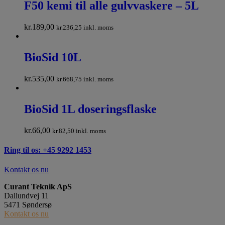
F50 kemi til alle gulvvaskere – 5L
kr.
189,00
kr.
236,25
inkl. moms
BioSid 10L
kr.
535,00
kr.
668,75
inkl. moms
BioSid 1L doseringsflaske
kr.
66,00
kr.
82,50
inkl. moms
Ring til os: +45 9292 1453
Kontakt os nu
Curant Teknik ApS
Dallundvej 11
5471 Søndersø
Kontakt os nu