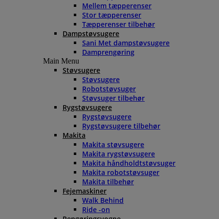
Mellem tæpperenser
Stor tæpperenser
Tæpperenser tilbehør
Dampstøvsugere
Sani Met dampstøvsugere
Damprengøring
Main Menu
Støvsugere
Støvsugere
Robotstøvsuger
Støvsuger tilbehør
Rygstøvsugere
Rygstøvsugere
Rygstøvsugere tilbehør
Makita
Makita støvsugere
Makita rygstøvsugere
Makita håndholdtstøvsuger
Makita robotstøvsuger
Makita tilbehør
Fejemaskiner
Walk Behind
Ride -on
Rengøringsvogne