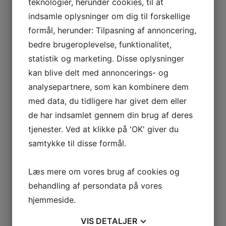
teknologier, herunder cookies, til at
kr.
400,00
kr.
500,00
inkl. moms
indsamle oplysninger om dig til forskellige
formål, herunder: Tilpasning af annoncering,
Rondelholder Ø 280 mm (11″) –
bedre brugeroplevelse, funktionalitet,
Ruby 55t
statistik og marketing. Disse oplysninger
kan blive delt med annoncerings- og
kr.
615,00
kr.
768,75
inkl. moms
analysepartnere, som kan kombinere dem
med data, du tidligere har givet dem eller
F50 kemi til alle gulvvaskere – 5L
de har indsamlet gennem din brug af deres
kr.
189,00
tjenester. Ved at klikke på 'OK' giver du
kr.
236,25
inkl. moms
samtykke til disse formål.
BioSid 10L
Læs mere om vores brug af cookies og
kr.
535,00
kr.
668,75
inkl. moms
behandling af persondata på vores
hjemmeside.
BioSid 1L doseringsflaske
VIS
DETALJER