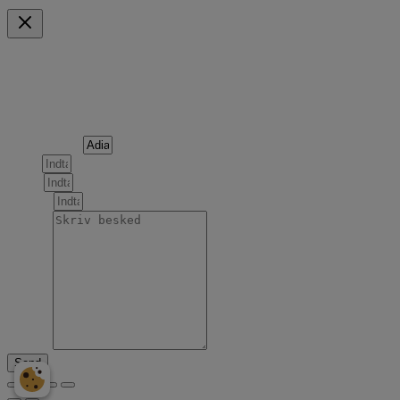
Indkøbskurv
Scroll to Top
Forespørgsel om følgende produkt
Produktnavn
Navn
Email
Telefon
Besked
Send