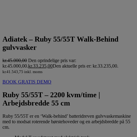
Adiatek – Ruby 55/55T Walk-Behind
gulvvasker
kr.
45.000,00
Den oprindelige pris var:
kr.45.000,00.
kr.
33.235,00
Den aktuelle pris er: kr.33.235,00.
kr.
41.543,75
inkl. moms
BOOK GRATIS DEMO
Ruby 55/55T – 2200 kvm/time |
Arbejdsbredde 55 cm
Ruby 55/55T er en ‘Walk-behind’ batteridreven gulvvaskemaskine
med to modsat roterende børstehoveder og en arbejdsbredde på 55
cm.