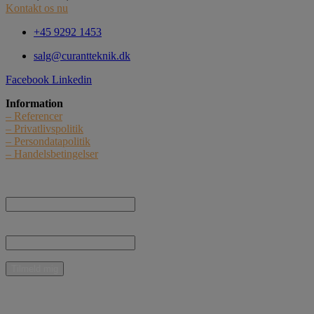
Kontakt os nu
+45 9292 1453
salg@curantteknik.dk
Facebook
Linkedin
Information
– Referencer
– Privatlivspolitik
– Persondatapolitik
– Handelsbetingelser
Nyhedstilmelding
Navn:
E-mail:
* Jeg giver samtykke til, at Curant Teknik ApS må kontakte mig med nyheder,
informationer og tilbud vedrørende produkter og ydelser pr. e-mail.