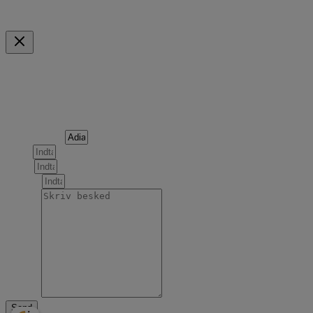
Mulige betalingsmidler
Indkøbskurv
Scroll to Top
Forespørgsel om følgende produkt
Produktnavn
Navn
Email
Telefon
Besked
Send