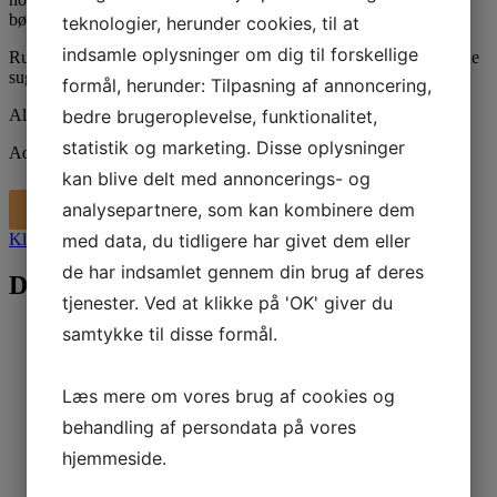
børsterne.
teknologier, herunder cookies, til at
indsamle oplysninger om dig til forskellige
Ruby-modellerne er særligt støjsvage takket være deres patenterede
sugemotor.
formål, herunder: Tilpasning af annoncering,
bedre brugeroplevelse, funktionalitet,
Alle vores Adiatek gulvvaskemaskiner er billige på reservedele
.
statistik og marketing. Disse oplysninger
Adiatek - Ruby 50 / 50t gulvvasker antal
-
+
kan blive delt med annoncerings- og
analysepartnere, som kan kombinere dem
Tilføj til kurv
med data, du tidligere har givet dem eller
Klik her for råd, pris og leasing
de har indsamlet gennem din brug af deres
Du kunne også være interesseret i…
tjenester. Ved at klikke på 'OK' giver du
samtykke til disse formål.
F50 kemi til alle gulvvaskere – 5L
Læs mere om vores brug af cookies og
behandling af persondata på vores
kr.
189,00
kr.
236,25
inkl. moms
hjemmeside.
BioSid 10L