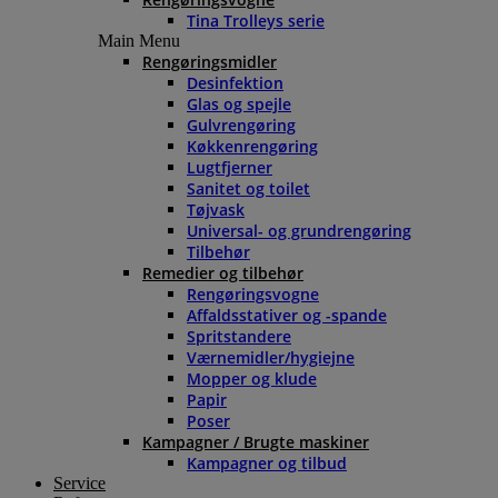
Tina Trolleys serie
Main Menu
Rengøringsmidler
Desinfektion
Glas og spejle
Gulvrengøring
Køkkenrengøring
Lugtfjerner
Sanitet og toilet
Tøjvask
Universal- og grundrengøring
Tilbehør
Remedier og tilbehør
Rengøringsvogne
Affaldsstativer og -spande
Spritstandere
Værnemidler/hygiejne
Mopper og klude
Papir
Poser
Kampagner / Brugte maskiner
Kampagner og tilbud
Service