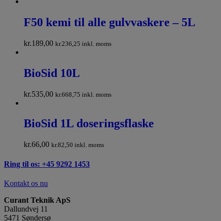
F50 kemi til alle gulvvaskere – 5L
kr.
189,00
kr.
236,25
inkl. moms
BioSid 10L
kr.
535,00
kr.
668,75
inkl. moms
BioSid 1L doseringsflaske
kr.
66,00
kr.
82,50
inkl. moms
Ring til os: +45 9292 1453
Kontakt os nu
Curant Teknik ApS
Dallundvej 11
5471 Søndersø