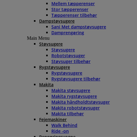
Mellem tæpperenser
Stor tæpperenser
Tæpperenser tilbehør
Dampstøvsugere
Sani Met dampstøvsugere
Damprengøring
Main Menu
Støvsugere
Støvsugere
Robotstøvsuger
Støvsuger tilbehør
Rygstøvsugere
Rygstøvsugere
Rygstøvsugere tilbehør
Makita
Makita støvsugere
Makita rygstøvsugere
Makita håndholdtstøvsuger
Makita robotstøvsuger
Makita tilbehør
Fejemaskiner
Walk Behind
Ride -on
Rengøringsvogne