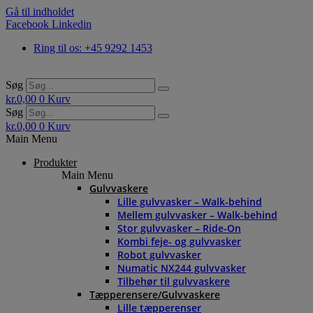
Gå til indholdet
Facebook
Linkedin
Ring til os: +45 9292 1453
Søg
kr.
0,00
0
Kurv
Søg
kr.
0,00
0
Kurv
Main Menu
Produkter
Main Menu
Gulvvaskere
Lille gulvvasker – Walk-behind
Mellem gulvvasker – Walk-behind
Stor gulvvasker – Ride-On
Kombi feje- og gulvvasker
Robot gulvvasker
Numatic NX244 gulvvasker
Tilbehør til gulvvaskere
Tæpperensere/Gulvvaskere
Lille tæpperenser