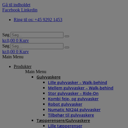
Gå til indholdet
Facebook
Linkedin
Ring til os: +45 9292 1453
Søg
kr.
0,00
0
Kurv
Søg
kr.
0,00
0
Kurv
Main Menu
Produkter
Main Menu
Gulvvaskere
Lille gulvvasker – Walk-behind
Mellem gulvvasker – Walk-behind
Stor gulvvasker – Ride-On
Kombi feje- og gulvvasker
Robot gulvvasker
Numatic NX244 gulvvasker
Tilbehør til gulvvaskere
Tæpperensere/Gulvvaskere
Lille tæpperenser