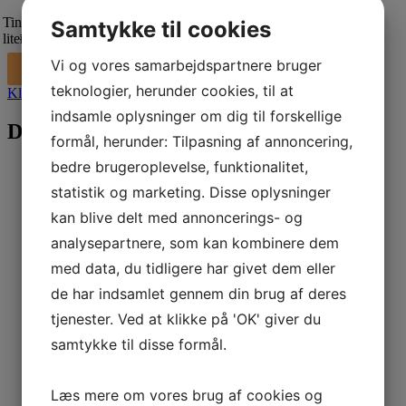
Tina Trolley - Push-bin affaldsspand i hvid - 52
Samtykke til cookies
-
+
liter antal
Vi og vores samarbejdspartnere bruger
Tilføj til kurv
teknologier, herunder cookies, til at
Klik her for råd, pris og leasing
indsamle oplysninger om dig til forskellige
Du kunne også være interesseret i…
formål, herunder: Tilpasning af annoncering,
bedre brugeroplevelse, funktionalitet,
statistik og marketing. Disse oplysninger
Komplet teleskobskaft og fremfører
kan blive delt med annoncerings- og
analysepartnere, som kan kombinere dem
kr.
140,00
kr.
175,00
inkl. moms
med data, du tidligere har givet dem eller
de har indsamlet gennem din brug af deres
Blå microfiber mopper 42 cm – 1
tjenester. Ved at klikke på 'OK' giver du
stk
samtykke til disse formål.
kr.
17,00
kr.
21,25
inkl. moms
Læs mere om vores brug af cookies og