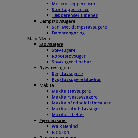
Mellem tæpperenser
Stor tæpperenser
Tæpperenser tilbehør
Dampstøvsugere
Sani Met dampstøvsugere
Damprengøring
Main Menu
Støvsugere
Støvsugere
Robotstøvsuger
Støvsuger tilbehør
Rygstøvsugere
Rygstøvsugere
Rygstøvsugere tilbehør
Makita
Makita støvsugere
Makita rygstøvsugere
Makita håndholdtstøvsuger
Makita robotstøvsuger
Makita tilbehør
Fejemaskiner
Walk Behind
Ride -on
Rengøringsvogne