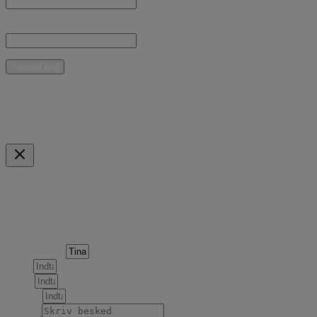
E-mail:
* Jeg giver samtykke til, at Curant Teknik ApS må kontakte mig med nyheder,
informationer og tilbud vedrørende produkter og ydelser pr. e-mail.
Mulige betalingsmidler
Indkøbskurv
Scroll to Top
Forespørgsel om følgende produkt
Produktnavn
Navn
Email
Telefon