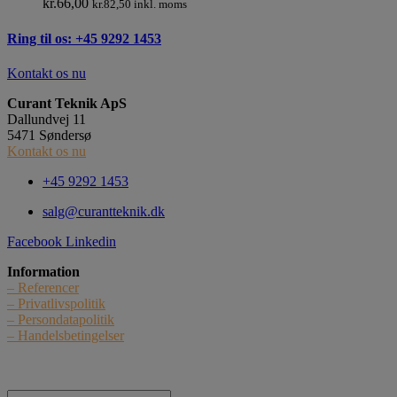
kr.
66,00
kr.
82,50
inkl. moms
Ring til os: +45 9292 1453
Kontakt os nu
Curant Teknik ApS
Dallundvej 11
5471 Søndersø
Kontakt os nu
+45 9292 1453
salg@curantteknik.dk
Facebook
Linkedin
Information
– Referencer
– Privatlivspolitik
– Persondatapolitik
– Handelsbetingelser
Nyhedstilmelding
Navn: