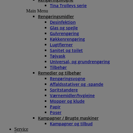
Tina Trolleys serie
Main Menu
Rengøringsmidler
Desinfektion
Glas og spejle
Gulvrengøring
Køkkenrengøring
Lugtfjerner
Sanitet og toilet
Tøjvask
Universal- og grundrengøring
Tilbehør
Remedier og tilbehør
Rengøringsvogne
Affaldsstativer og -spande
Spritstandere
Værnemidler/hygiejne
Mopper og klude
Papir
Poser
Kampagner / Brugte maskiner
Kampagner og tilbud
Service