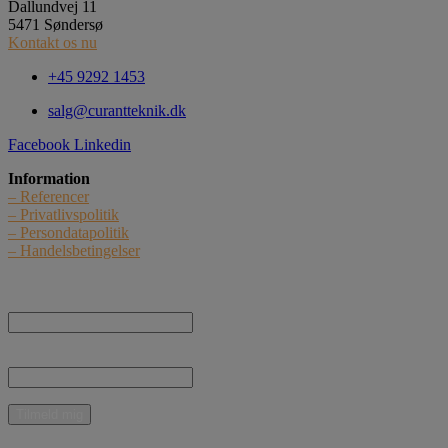
Dallundvej 11
5471 Søndersø
Kontakt os nu
+45 9292 1453
salg@curantteknik.dk
Facebook
Linkedin
Information
– Referencer
– Privatlivspolitik
– Persondatapolitik
– Handelsbetingelser
Nyhedstilmelding
Navn:
E-mail:
* Jeg giver samtykke til, at Curant Teknik ApS må kontakte mig med nyheder,
informationer og tilbud vedrørende produkter og ydelser pr. e-mail.