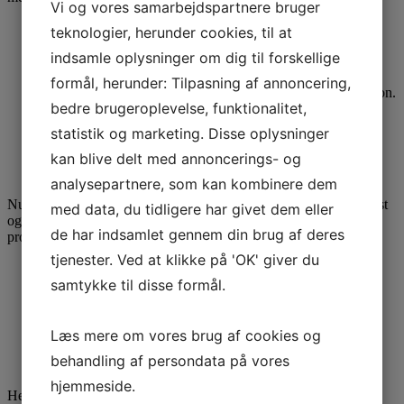
Vi og vores samarbejdspartnere bruger
Kraftfuld & Professional Performance
teknologier, herunder cookies, til at
Professional, kraftfuld TwinFlo bypassmotor med lang
indsamle oplysninger om dig til forskellige
levetid.
Stabilitet
formål, herunder: Tilpasning af annoncering,
Heavy-duty Structofoam giver hård professionel konstruktion.
bedre brugeroplevelse, funktionalitet,
Klar til våd eller tør
professionelle resultater i både våd og tørsugning.
statistik og marketing. Disse oplysninger
Nem, ren og sikker tømning
Udstyret med let tomt håndtag, der giver enkel og ren
kan blive delt med annoncerings- og
tømning.
analysepartnere, som kan kombinere dem
Numatic WVD570-2 professionel vandsuger der er designet robust
med data, du tidligere har givet dem eller
og bygget til at holde i mange år og levere kraftfulde og
de har indsamlet gennem din brug af deres
professionelle resultater gang på gang.
tjenester. Ved at klikke på 'OK' giver du
Kraftfuld 2-trins højt ydende motor
Professionelt tilbehørssæt med robuste rør i rustfrit stål
samtykke til disse formål.
Enkelt kabel hurtigskift system
Kedel og hoved lavet af slagfast Structofoam
Valgfrit konvertibel til våd/tør støvsuger
Læs mere om vores brug af cookies og
To-motors vandstøvsuger med en kapacitet på 15 liter
behandling af persondata på vores
Tilbehørssæt BS7 medfølger
hjemmeside.
Her køber du en komplet vandsuger med slange, rør og