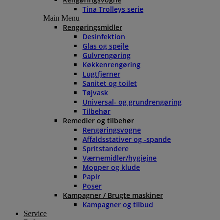
Tina Trolleys serie
Main Menu
Rengøringsmidler
Desinfektion
Glas og spejle
Gulvrengøring
Køkkenrengøring
Lugtfjerner
Sanitet og toilet
Tøjvask
Universal- og grundrengøring
Tilbehør
Remedier og tilbehør
Rengøringsvogne
Affaldsstativer og -spande
Spritstandere
Værnemidler/hygiejne
Mopper og klude
Papir
Poser
Kampagner / Brugte maskiner
Kampagner og tilbud
Service