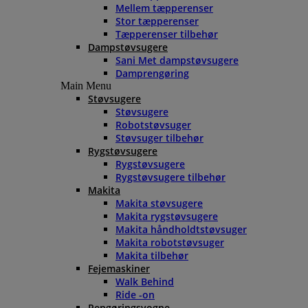
Mellem tæpperenser
Stor tæpperenser
Tæpperenser tilbehør
Dampstøvsugere
Sani Met dampstøvsugere
Damprengøring
Main Menu
Støvsugere
Støvsugere
Robotstøvsuger
Støvsuger tilbehør
Rygstøvsugere
Rygstøvsugere
Rygstøvsugere tilbehør
Makita
Makita støvsugere
Makita rygstøvsugere
Makita håndholdtstøvsuger
Makita robotstøvsuger
Makita tilbehør
Fejemaskiner
Walk Behind
Ride -on
Rengøringsvogne