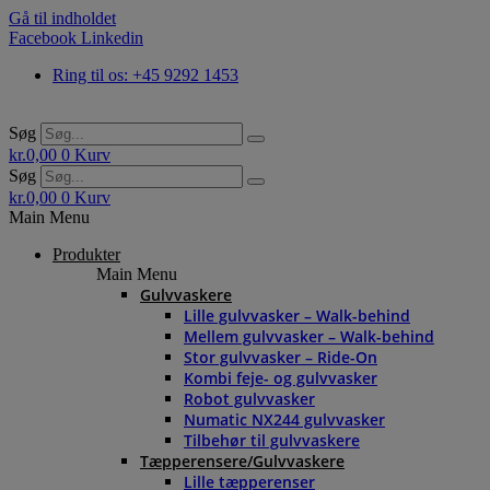
Gå til indholdet
Facebook
Linkedin
Ring til os: +45 9292 1453
Søg
kr.
0,00
0
Kurv
Søg
kr.
0,00
0
Kurv
Main Menu
Produkter
Main Menu
Gulvvaskere
Lille gulvvasker – Walk-behind
Mellem gulvvasker – Walk-behind
Stor gulvvasker – Ride-On
Kombi feje- og gulvvasker
Robot gulvvasker
Numatic NX244 gulvvasker
Tilbehør til gulvvaskere
Tæpperensere/Gulvvaskere
Lille tæpperenser