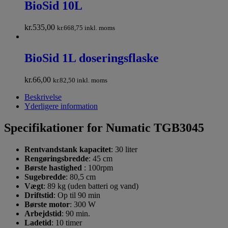
BioSid 10L
kr.
535,00
kr.
668,75
inkl. moms
BioSid 1L doseringsflaske
kr.
66,00
kr.
82,50
inkl. moms
Beskrivelse
Yderligere information
Specifikationer for Numatic TGB3045
Rentvandstank
kapacitet
:
30
liter
Rengøringsbredde
: 45 cm
Børste hastighed
: 100rpm
Sugebredde
: 80,5 cm
Vægt
:
89
kg (uden batteri og vand)
Driftstid
: Op til 90 min
Børste motor
: 300 W
Arbejdstid
: 90 min.
Ladetid
: 10 timer