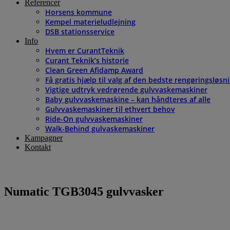
Referencer
Horsens kommune
Kempel materieludlejning
DSB stationsservice
Info
Hvem er CurantTeknik
Curant Teknik’s historie
Clean Green Afidamp Award
Få gratis hjælp til valg af den bedste rengøringsløsn
Vigtige udtryk vedrørende gulvvaskemaskiner
Baby gulvvaskemaskine – kan håndteres af alle
Gulvvaskemaskiner til ethvert behov
Ride-On gulvvaskemaskiner
Walk-Behind gulvaskemaskiner
Kampagner
Kontakt
Numatic TGB3045 gulvvasker