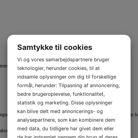
Samtykke til cookies
Vi og vores samarbejdspartnere bruger
te. Kompakt design og en rengøringsfunktion i fuld bredde.
teknologier, herunder cookies, til at
indsamle oplysninger om dig til forskellige
formål, herunder: Tilpasning af annoncering,
bedre brugeroplevelse, funktionalitet,
statistik og marketing. Disse oplysninger
kan blive delt med annoncerings- og
ngsresultater med GelTec-batterier med lang levetid og brugervenlige kon
analysepartnere, som kan kombinere dem
med data, du tidligere har givet dem eller
 vakuummotor.
de har indsamlet gennem din brug af deres