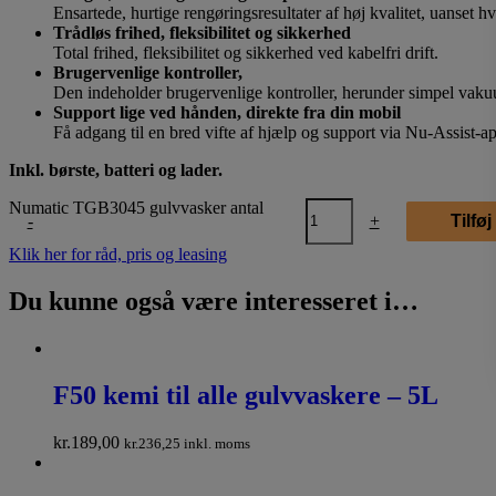
Ensartede, hurtige rengøringsresultater af høj kvalitet, uanset h
Trådløs frihed, fleksibilitet og sikkerhed
Total frihed, fleksibilitet og sikkerhed ved kabelfri drift.
Brugervenlige kontroller,
Den indeholder brugervenlige kontroller, herunder simpel vak
Support lige ved hånden, direkte fra din mobil
Få adgang til en bred vifte af hjælp og support via Nu-Assist-a
Inkl. børste, batteri og lader.
Numatic TGB3045 gulvvasker antal
-
+
Tilføj
Klik her for råd, pris og leasing
Du kunne også være interesseret i…
F50 kemi til alle gulvvaskere – 5L
kr.
189,00
kr.
236,25
inkl. moms