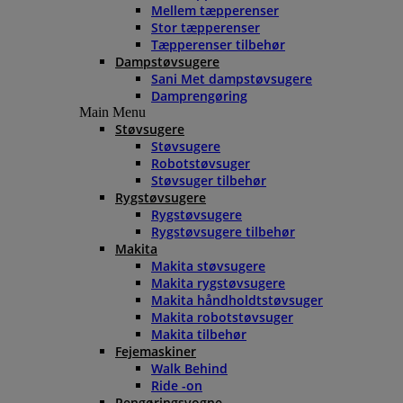
Mellem tæpperenser
Stor tæpperenser
Tæpperenser tilbehør
Dampstøvsugere
Sani Met dampstøvsugere
Damprengøring
Main Menu
Støvsugere
Støvsugere
Robotstøvsuger
Støvsuger tilbehør
Rygstøvsugere
Rygstøvsugere
Rygstøvsugere tilbehør
Makita
Makita støvsugere
Makita rygstøvsugere
Makita håndholdtstøvsuger
Makita robotstøvsuger
Makita tilbehør
Fejemaskiner
Walk Behind
Ride -on
Rengøringsvogne