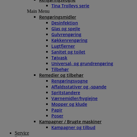
Tina Trolleys serie
Main Menu
Rengøringsmidler
Desinfektion
Glas og spejle
Gulvrengøring
Køkkenrengøring
Lugtfjerner
Sanitet og toilet
Tøjvask
Universal- og grundrengøring
Tilbehør
Remedier og tilbehør
Rengøringsvogne
Affaldsstativer og -spande
Spritstandere
Værnemidler/hygiejne
Mopper og klude
Papir
Poser
Kampagner / Brugte maskiner
Kampagner og tilbud
Service