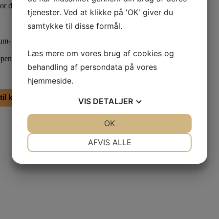
vor der er behov for dem.
tjenester. Ved at klikke på 'OK' giver du
samtykke til disse formål.
uum- og vandafbryder.
Læs mere om vores brug af cookies og
ppen.
behandling af persondata på vores
hjemmeside.
 til kurv
VIS
DETALJER
JA
NEJ
OK
JA
NEJ
NØDVENDIGE
PRÆFERENCER
AFVIS ALLE
JA
NEJ
JA
NEJ
MARKETING
STATISTIK