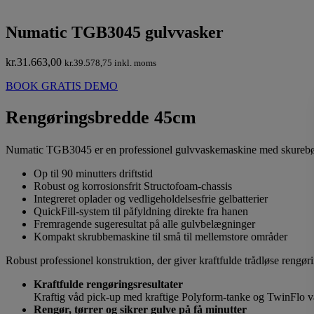
Numatic TGB3045 gulvvasker
kr.
31.663,00
kr.
39.578,75
inkl. moms
BOOK GRATIS DEMO
Rengøringsbredde 45cm
Numatic TGB3045 er en professionel gulvvaskemaskine med skurebørs
Op til 90 minutters driftstid
Robust og korrosionsfrit Structofoam-chassis
Integreret oplader og vedligeholdelsesfrie gelbatterier
QuickFill-system til påfyldning direkte fra hanen
Fremragende sugeresultat på alle gulvbelægninger
Kompakt skrubbemaskine til små til mellemstore områder
Robust professionel konstruktion, der giver kraftfulde trådløse rengøri
Kraftfulde rengøringsresultater
Kraftig våd pick-up med kraftige Polyform-tanke og TwinFlo
Rengør, tørrer og sikrer gulve på få minutter