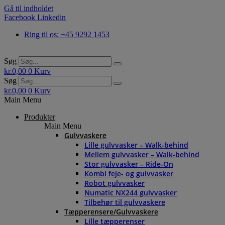
Gå til indholdet
Facebook
Linkedin
Ring til os: +45 9292 1453
Søg
kr.
0,00
0
Kurv
Søg
kr.
0,00
0
Kurv
Main Menu
Produkter
Main Menu
Gulvvaskere
Lille gulvvasker – Walk-behind
Mellem gulvvasker – Walk-behind
Stor gulvvasker – Ride-On
Kombi feje- og gulvvasker
Robot gulvvasker
Numatic NX244 gulvvasker
Tilbehør til gulvvaskere
Tæpperensere/Gulvvaskere
Lille tæpperenser