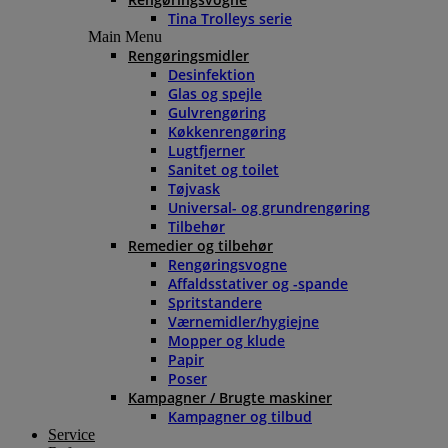
Tina Trolleys serie
Main Menu
Rengøringsmidler
Desinfektion
Glas og spejle
Gulvrengøring
Køkkenrengøring
Lugtfjerner
Sanitet og toilet
Tøjvask
Universal- og grundrengøring
Tilbehør
Remedier og tilbehør
Rengøringsvogne
Affaldsstativer og -spande
Spritstandere
Værnemidler/hygiejne
Mopper og klude
Papir
Poser
Kampagner / Brugte maskiner
Kampagner og tilbud
Service