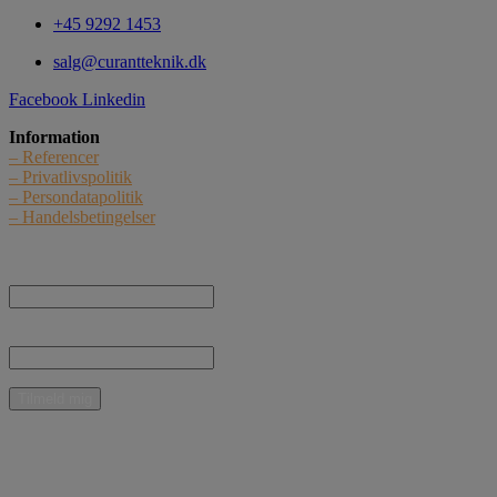
+45 9292 1453
salg@curantteknik.dk
Facebook
Linkedin
Information
– Referencer
– Privatlivspolitik
– Persondatapolitik
– Handelsbetingelser
Nyhedstilmelding
Navn:
E-mail:
* Jeg giver samtykke til, at Curant Teknik ApS må kontakte mig med nyheder, informationer o
Mulige betalingsmidler