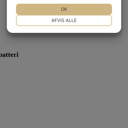
JA
NEJ
OK
JA
NEJ
NØDVENDIGE
PRÆFERENCER
AFVIS ALLE
JA
NEJ
JA
NEJ
MARKETING
STATISTIK
batteri