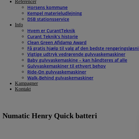
Referencer
Horsens kommune
Kempel materieludlejning
DSB stationsservice
Info
Hvem er CurantTeknik
Curant Teknik’s historie
Clean Green Afidamp Award
Få gratis hjælp til valg af den bedste rengøringsløsn
Vigtige udtryk vedrørende gulvvaskemaskiner
Baby gulvvaskemaskine – kan håndteres af alle
Gulvvaskemaskiner til ethvert behov
Ride-On gulvvaskemaskiner
Walk-Behind gulvaskemaskiner
Kampagner
Kontakt
Numatic Henry Quick batteri