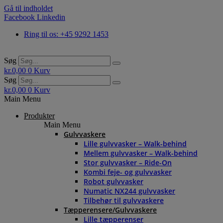
Gå til indholdet
Facebook
Linkedin
Ring til os: +45 9292 1453
Søg
kr.
0,00
0
Kurv
Søg
kr.
0,00
0
Kurv
Main Menu
Produkter
Main Menu
Gulvvaskere
Lille gulvvasker – Walk-behind
Mellem gulvvasker – Walk-behind
Stor gulvvasker – Ride-On
Kombi feje- og gulvvasker
Robot gulvvasker
Numatic NX244 gulvvasker
Tilbehør til gulvvaskere
Tæpperensere/Gulvvaskere
Lille tæpperenser