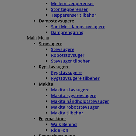
Mellem tæpperenser
Stor tæpperenser
Tæpperenser tilbehør
Dampstøvsugere
Sani Met dampstøvsugere
Damprengøring
Main Menu
Støvsugere
Støvsugere
Robotstøvsuger
Støvsuger tilbehør
Rygstøvsugere
Rygstøvsugere
Rygstøvsugere tilbehør
Makita
Makita støvsugere
Makita rygstøvsugere
Makita håndholdtstøvsuger
Makita robotstøvsuger
Makita tilbehør
Fejemaskiner
Walk Behind
Ride -on
Rengøringsvogne