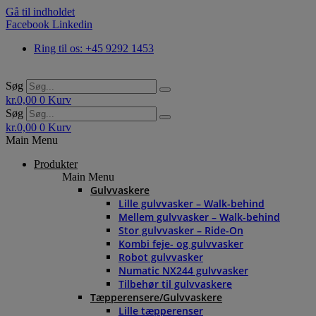
Gå til indholdet
Facebook
Linkedin
Ring til os: +45 9292 1453
Søg
kr.
0,00
0
Kurv
Søg
kr.
0,00
0
Kurv
Main Menu
Produkter
Main Menu
Gulvvaskere
Lille gulvvasker – Walk-behind
Mellem gulvvasker – Walk-behind
Stor gulvvasker – Ride-On
Kombi feje- og gulvvasker
Robot gulvvasker
Numatic NX244 gulvvasker
Tilbehør til gulvvaskere
Tæpperensere/Gulvvaskere
Lille tæpperenser