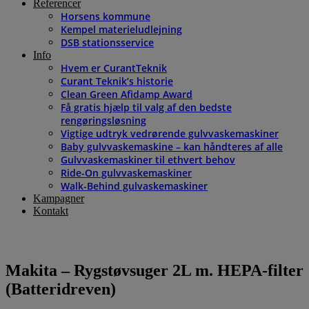
Referencer
Horsens kommune
Kempel materieludlejning
DSB stationsservice
Info
Hvem er CurantTeknik
Curant Teknik’s historie
Clean Green Afidamp Award
Få gratis hjælp til valg af den bedste
rengøringsløsning
Vigtige udtryk vedrørende gulvvaskemaskiner
Baby gulvvaskemaskine – kan håndteres af alle
Gulvvaskemaskiner til ethvert behov
Ride-On gulvvaskemaskiner
Walk-Behind gulvaskemaskiner
Kampagner
Kontakt
Makita – Rygstøvsuger 2L m. HEPA-filter
(Batteridreven)