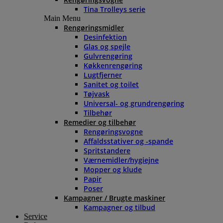
Tina Trolleys serie
Main Menu
Rengøringsmidler
Desinfektion
Glas og spejle
Gulvrengøring
Køkkenrengøring
Lugtfjerner
Sanitet og toilet
Tøjvask
Universal- og grundrengøring
Tilbehør
Remedier og tilbehør
Rengøringsvogne
Affaldsstativer og -spande
Spritstandere
Værnemidler/hygiejne
Mopper og klude
Papir
Poser
Kampagner / Brugte maskiner
Kampagner og tilbud
Service