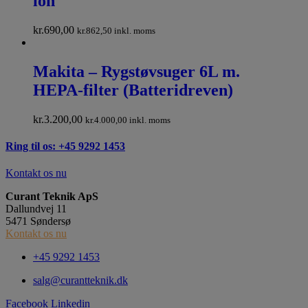
ion
kr.
690,00
kr.
862,50
inkl. moms
Makita – Rygstøvsuger 6L m.
HEPA-filter (Batteridreven)
kr.
3.200,00
kr.
4.000,00
inkl. moms
Ring til os: +45 9292 1453
Kontakt os nu
Curant Teknik ApS
Dallundvej 11
5471 Søndersø
Kontakt os nu
+45 9292 1453
salg@curantteknik.dk
Facebook
Linkedin