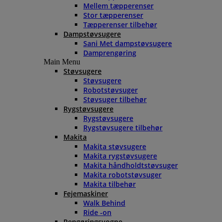
Mellem tæpperenser
Stor tæpperenser
Tæpperenser tilbehør
Dampstøvsugere
Sani Met dampstøvsugere
Damprengøring
Main Menu
Støvsugere
Støvsugere
Robotstøvsuger
Støvsuger tilbehør
Rygstøvsugere
Rygstøvsugere
Rygstøvsugere tilbehør
Makita
Makita støvsugere
Makita rygstøvsugere
Makita håndholdtstøvsuger
Makita robotstøvsuger
Makita tilbehør
Fejemaskiner
Walk Behind
Ride -on
Rengøringsvogne