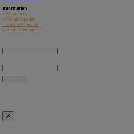
Information
– Referencer
– Privatlivspolitik
– Persondatapolitik
– Handelsbetingelser
Nyhedstilmelding
Navn:
E-mail:
* Jeg giver samtykke til, at Curant Teknik ApS må kontakte mig med nyheder,
informationer og tilbud vedrørende produkter og ydelser pr. e-mail.
Mulige betalingsmidler
Indkøbskurv
Scroll to Top