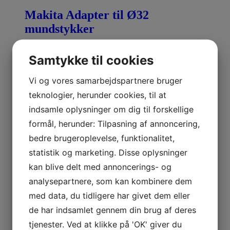
Makita Adapter til Ø32
mundstykker
kr.
115,00
kr.
143,75
inkl. moms
Samtykke til cookies
Makita Dobbelt lynlader – Li-ion –
Vi og vores samarbejdspartnere bruger
14.4V / 18V
teknologier, herunder cookies, til at
indsamle oplysninger om dig til forskellige
kr.
910,00
kr.
1.137,50
inkl. moms
formål, herunder: Tilpasning af annoncering,
bedre brugeroplevelse, funktionalitet,
Makita Dobbelt lynlader m.
statistik og marketing. Disse oplysninger
MAKPAC – Li-ion – 14.4V / 18V
kan blive delt med annoncerings- og
analysepartnere, som kan kombinere dem
kr.
1.000,00
kr.
1.250,00
inkl. moms
med data, du tidligere har givet dem eller
de har indsamlet gennem din brug af deres
Makita Batteri – 5.0Ah – 18V – Li-
tjenester. Ved at klikke på 'OK' giver du
ion