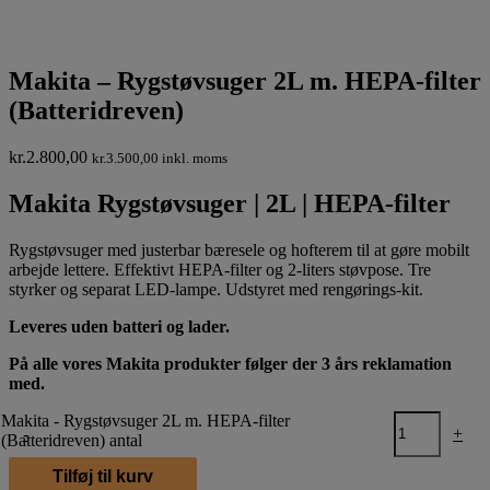
Makita – Rygstøvsuger 2L m. HEPA-filter
(Batteridreven)
kr.
2.800,00
kr.
3.500,00
inkl. moms
Makita Rygstøvsuger | 2L | HEPA-filter
Rygstøvsuger med justerbar bæresele og hofterem til at gøre mobilt
arbejde lettere. Effektivt HEPA-filter og 2-liters støvpose. Tre
styrker og separat LED-lampe. Udstyret med rengørings-kit.
Leveres uden batteri og lader.
På alle vores Makita produkter følger der 3 års reklamation
med.
Makita - Rygstøvsuger 2L m. HEPA-filter
-
+
(Batteridreven) antal
Tilføj til kurv