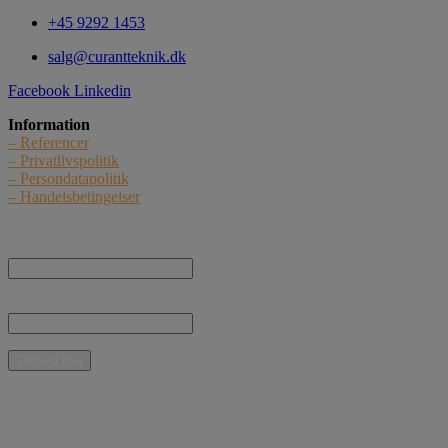
+45 9292 1453
salg@curantteknik.dk
Facebook
Linkedin
Information
– Referencer
– Privatlivspolitik
– Persondatapolitik
– Handelsbetingelser
Nyhedstilmelding
Navn:
E-mail:
* Jeg giver samtykke til, at Curant Teknik ApS må kontakte mig med nyheder,
informationer og tilbud vedrørende produkter og ydelser pr. e-mail.
Mulige betalingsmidler