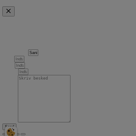
Indkøbskurv
Scroll to Top
Forespørgsel om følgende produkt
Produktnavn
Navn
Email
Telefon
Besked
Send