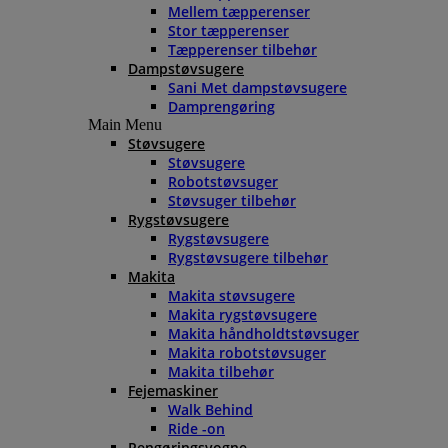
Mellem tæpperenser
Stor tæpperenser
Tæpperenser tilbehør
Dampstøvsugere
Sani Met dampstøvsugere
Damprengøring
Main Menu
Støvsugere
Støvsugere
Robotstøvsuger
Støvsuger tilbehør
Rygstøvsugere
Rygstøvsugere
Rygstøvsugere tilbehør
Makita
Makita støvsugere
Makita rygstøvsugere
Makita håndholdtstøvsuger
Makita robotstøvsuger
Makita tilbehør
Fejemaskiner
Walk Behind
Ride -on
Rengøringsvogne