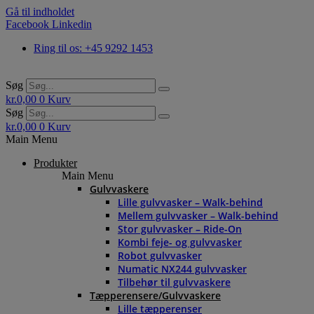
Gå til indholdet
Facebook
Linkedin
Ring til os: +45 9292 1453
Søg
kr.
0,00
0
Kurv
Søg
kr.
0,00
0
Kurv
Main Menu
Produkter
Main Menu
Gulvvaskere
Lille gulvvasker – Walk-behind
Mellem gulvvasker – Walk-behind
Stor gulvvasker – Ride-On
Kombi feje- og gulvvasker
Robot gulvvasker
Numatic NX244 gulvvasker
Tilbehør til gulvvaskere
Tæpperensere/Gulvvaskere
Lille tæpperenser