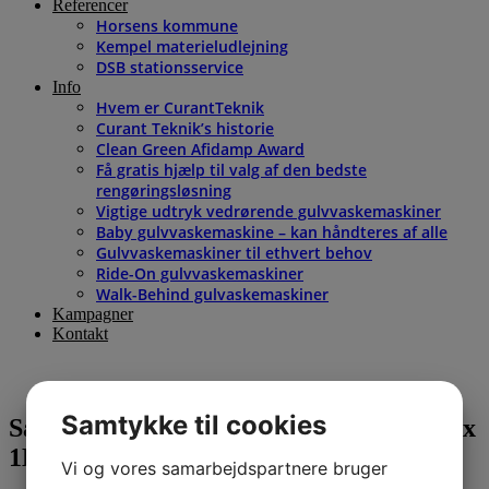
Referencer
Horsens kommune
Kempel materieludlejning
DSB stationsservice
Info
Hvem er CurantTeknik
Curant Teknik’s historie
Clean Green Afidamp Award
Få gratis hjælp til valg af den bedste
rengøringsløsning
Vigtige udtryk vedrørende gulvvaskemaskiner
Baby gulvvaskemaskine – kan håndteres af alle
Gulvvaskemaskiner til ethvert behov
Ride-On gulvvaskemaskiner
Walk-Behind gulvaskemaskiner
Kampagner
Kontakt
Samtykke til cookies
Sanitetsrengøring – Kiehl Sanikal Eco 6 x
1L
Vi og vores samarbejdspartnere bruger