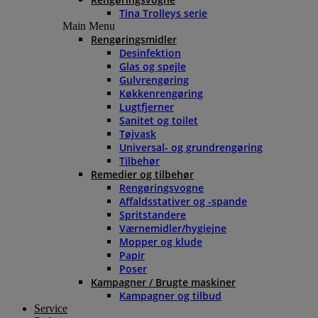
Tina Trolleys serie
Main Menu
Rengøringsmidler
Desinfektion
Glas og spejle
Gulvrengøring
Køkkenrengøring
Lugtfjerner
Sanitet og toilet
Tøjvask
Universal- og grundrengøring
Tilbehør
Remedier og tilbehør
Rengøringsvogne
Affaldsstativer og -spande
Spritstandere
Værnemidler/hygiejne
Mopper og klude
Papir
Poser
Kampagner / Brugte maskiner
Kampagner og tilbud
Service