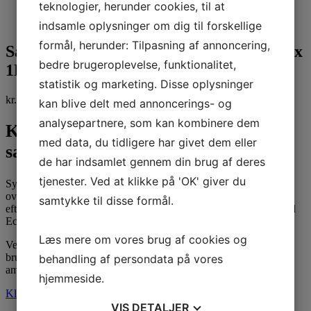
teknologier, herunder cookies, til at
indsamle oplysninger om dig til forskellige
formål, herunder: Tilpasning af annoncering,
Sanitetsrengøring – Kiehl Sanikal Eco 6 x
bedre brugeroplevelse, funktionalitet,
1L
statistik og marketing. Disse oplysninger
kr.
200,00
kr.
250,00
inkl. moms
kan blive delt med annoncerings- og
analysepartnere, som kan kombinere dem
Kiehl Sanikal-Eco 1L – Hygiene på
med data, du tidligere har givet dem eller
sanitære områder
de har indsamlet gennem din brug af deres
tjenester. Ved at klikke på 'OK' giver du
Syre- og klorfri sanitetsrengøringsmiddel til anvendelse på alle
overflader i sanitære områder. Fjerner kalk og kalksæbe
samtykke til disse formål.
efterladenskaber, olie og fedt rester. Når du behandler med Sanikal
Eco bliver overfladerne vand- og smudsafvisende.
Læs mere om vores brug af cookies og
Ved anvendelse opstår der en frisk duft. Den færdige
brugsopløsning opfylder rengøringsanbefalingerne fra
behandling af persondata på vores
amaturproducenterne.
hjemmeside.
Klik her for læse produktblad m. instruktioner
.
VIS
DETALJER