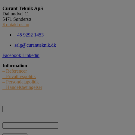
Curant Teknik ApS
Dallundvej 11
5471 Søndersø
Kontakt os nu
+45 9292 1453
salg@curantteknik.dk
Facebook
Linkedin
Information
– Referencer
– Privatlivspolitik
– Persondatapolitik
– Handelsbetingelser
Nyhedstilmelding
Navn:
E-mail: