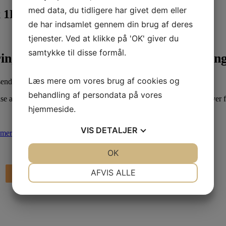
med data, du tidligere har givet dem eller
x 1L
de har indsamlet gennem din brug af deres
tjenester. Ved at klikke på 'OK' giver du
samtykke til disse formål.
ringsmiddel med beskyttelsesformulerin
Læs mere om vores brug af cookies og
sende syrekombination.
behandling af persondata på vores
e af alle former for smuds i sanitære områder, samtidig skånsom over f
hjemmeside.
VIS
DETALJER
e mere om Kiehls miljøpolitik
.
JA
NEJ
OK
JA
NEJ
NØDVENDIGE
PRÆFERENCER
AFVIS ALLE
Tilføj til kurv
JA
NEJ
JA
NEJ
MARKETING
STATISTIK