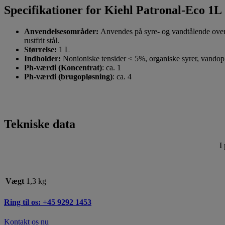
Specifikationer for Kiehl Patronal-Eco 1L
Anvendelsesområder:
Anvendes på syre- og vandtålende overf
rustfrit stål.
Størrelse:
1 L
Indholder:
Nonioniske tensider < 5%, organiske syrer, vandopl
Ph-værdi (Koncentrat)
: ca. 1
Ph-værdi (brugopløsning)
: ca. 4
Tekniske data
I
Vægt
1,3 kg
Ring til os: +45 9292 1453
Kontakt os nu