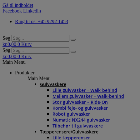
Gå til indholdet
Facebook
Linkedin
Ring til os: +45 9292 1453
Søg
kr.
0,00
0
Kurv
Søg
kr.
0,00
0
Kurv
Main Menu
Produkter
Main Menu
Gulvvaskere
Lille gulvvasker – Walk-behind
Mellem gulvvasker – Walk-behind
Stor gulvvasker – Ride-On
Kombi feje- og gulvvasker
Robot gulvvasker
Numatic NX244 gulvvasker
Tilbehør til gulvvaskere
Tæpperensere/Gulvvaskere
Lille tæpperenser