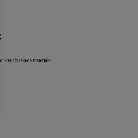
g
or det afvaskede materiale.