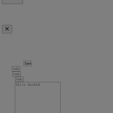
* Jeg giver samtykke til, at Curant Teknik ApS må kontakte mig med nyheder, informationer o
Mulige betalingsmidler
Indkøbskurv
Scroll to Top
Forespørgsel om følgende produkt
Produktnavn
Navn
Email
Telefon