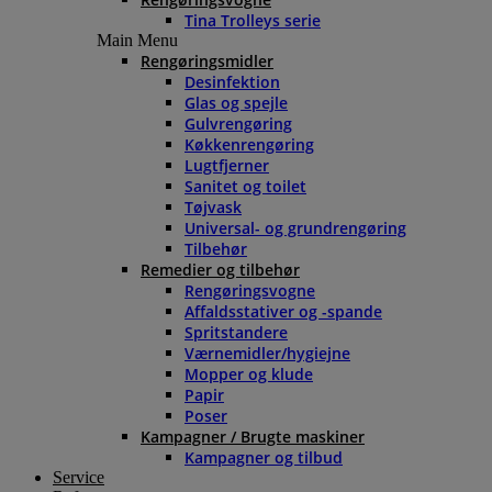
Tina Trolleys serie
Main Menu
Rengøringsmidler
Desinfektion
Glas og spejle
Gulvrengøring
Køkkenrengøring
Lugtfjerner
Sanitet og toilet
Tøjvask
Universal- og grundrengøring
Tilbehør
Remedier og tilbehør
Rengøringsvogne
Affaldsstativer og -spande
Spritstandere
Værnemidler/hygiejne
Mopper og klude
Papir
Poser
Kampagner / Brugte maskiner
Kampagner og tilbud
Service