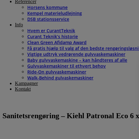
Referencer
Horsens kommune
Kempel materieludlejning
DSB stationsservice
Info
Hvem er CurantTeknik
Curant Teknik’s historie
Clean Green Afidamp Award
Få gratis hjælp til valg af den bedste rengøringsløsn
Vigtige udtryk vedrørende gulvvaskemaskiner
Baby gulvvaskemaskine – kan håndteres af alle
Gulvvaskemaskiner til ethvert behov
Ride-On gulvvaskemaskiner
Walk-Behind gulvaskemaskiner
Kampagner
Kontakt
Sanitetsrengøring – Kiehl Patronal Eco 6 