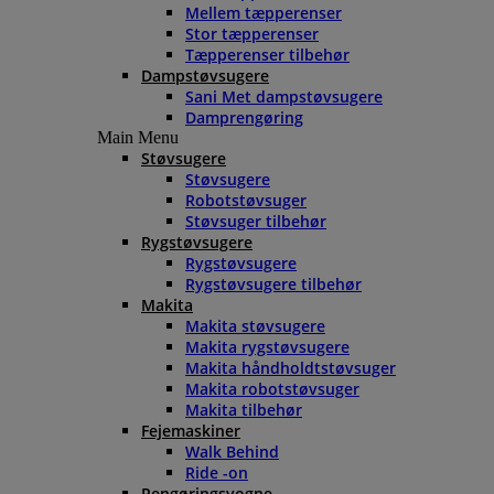
Mellem tæpperenser
Stor tæpperenser
Tæpperenser tilbehør
Dampstøvsugere
Sani Met dampstøvsugere
Damprengøring
Main Menu
Støvsugere
Støvsugere
Robotstøvsuger
Støvsuger tilbehør
Rygstøvsugere
Rygstøvsugere
Rygstøvsugere tilbehør
Makita
Makita støvsugere
Makita rygstøvsugere
Makita håndholdtstøvsuger
Makita robotstøvsuger
Makita tilbehør
Fejemaskiner
Walk Behind
Ride -on
Rengøringsvogne