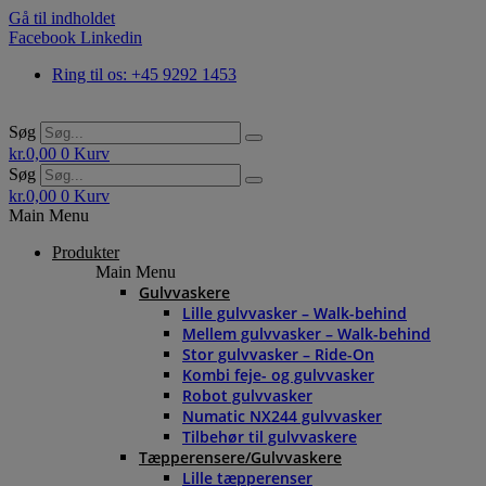
Gå til indholdet
Facebook
Linkedin
Ring til os: +45 9292 1453
Søg
kr.
0,00
0
Kurv
Søg
kr.
0,00
0
Kurv
Main Menu
Produkter
Main Menu
Gulvvaskere
Lille gulvvasker – Walk-behind
Mellem gulvvasker – Walk-behind
Stor gulvvasker – Ride-On
Kombi feje- og gulvvasker
Robot gulvvasker
Numatic NX244 gulvvasker
Tilbehør til gulvvaskere
Tæpperensere/Gulvvaskere
Lille tæpperenser