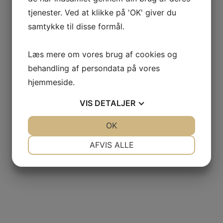
tjenester. Ved at klikke på 'OK' giver du
samtykke til disse formål.
Læs mere om vores brug af cookies og
behandling af persondata på vores
hjemmeside.
VIS
DETALJER
JA
NEJ
OK
JA
NEJ
NØDVENDIGE
PRÆFERENCER
AFVIS ALLE
JA
NEJ
JA
NEJ
MARKETING
STATISTIK