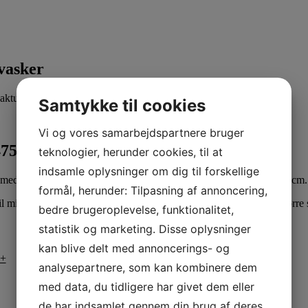
vasker
ktuelle pris er: kr.41.500,00.
kr.
51.875,00
inkl. moms
Samtykke til cookies
Vi og vores samarbejdspartnere bruger
 2475 kvm/timen | Arbejdsbredde 55cm
teknologier, herunder cookies, til at
indsamle oplysninger om dig til forskellige
med to roterende cylindriske børster og har en arbejdsbredde på 55 cm.
formål, herunder: Tilpasning af annoncering,
l mindre arealer, hurtig vedligeholdelsesrengøring og gulve med større 
bedre brugeroplevelse, funktionalitet,
statistik og marketing. Disse oplysninger
kan blive delt med annoncerings- og
+
Tilføj til kurv
analysepartnere, som kan kombinere dem
med data, du tidligere har givet dem eller
de har indsamlet gennem din brug af deres