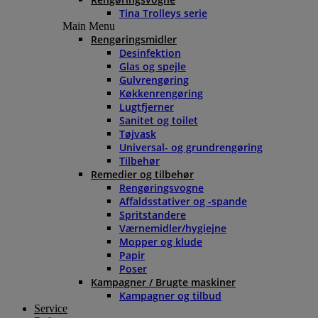
Tina Trolleys serie
Main Menu
Rengøringsmidler
Desinfektion
Glas og spejle
Gulvrengøring
Køkkenrengøring
Lugtfjerner
Sanitet og toilet
Tøjvask
Universal- og grundrengøring
Tilbehør
Remedier og tilbehør
Rengøringsvogne
Affaldsstativer og -spande
Spritstandere
Værnemidler/hygiejne
Mopper og klude
Papir
Poser
Kampagner / Brugte maskiner
Kampagner og tilbud
Service