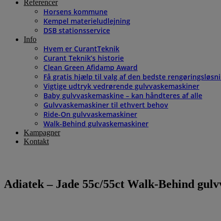
Referencer
Horsens kommune
Kempel materieludlejning
DSB stationsservice
Info
Hvem er CurantTeknik
Curant Teknik’s historie
Clean Green Afidamp Award
Få gratis hjælp til valg af den bedste rengøringsløsn
Vigtige udtryk vedrørende gulvvaskemaskiner
Baby gulvvaskemaskine – kan håndteres af alle
Gulvvaskemaskiner til ethvert behov
Ride-On gulvvaskemaskiner
Walk-Behind gulvaskemaskiner
Kampagner
Kontakt
Adiatek – Jade 55c/55ct Walk-Behind gulv