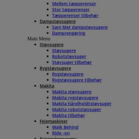
Mellem tæpperenser
Stor tæpperenser
Tæpperenser tilbehør
Dampstøvsugere
Sani Met dampstøvsugere
Damprengøring
Main Menu
Støvsugere
Støvsugere
Robotstøvsuger
Støvsuger tilbehør
Rygstøvsugere
Rygstøvsugere
Rygstøvsugere tilbehør
Makita
Makita støvsugere
Makita rygstøvsugere
Makita håndholdtstøvsuger
Makita robotstøvsuger
Makita tilbehør
Fejemaskiner
Walk Behind
Ride -on
Rengøringsvogne