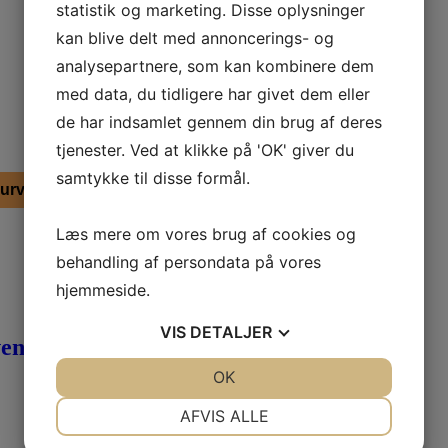
statistik og marketing. Disse oplysninger
kan blive delt med annoncerings- og
analysepartnere, som kan kombinere dem
med data, du tidligere har givet dem eller
de har indsamlet gennem din brug af deres
tjenester. Ved at klikke på 'OK' giver du
samtykke til disse formål.
 kurv
Læs mere om vores brug af cookies og
behandling af persondata på vores
hjemmeside.
VIS
DETALJER
en)
JA
NEJ
OK
JA
NEJ
NØDVENDIGE
PRÆFERENCER
AFVIS ALLE
JA
NEJ
JA
NEJ