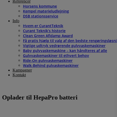
Referencer
Horsens kommune
Kempel materieludlejning
DSB stationsservice
Info
Hvem er CurantTeknik
Curant Teknik’s historie
Clean Green Afidamp Award
Få gratis hjælp til valg af den bedste rengøringsløsn
Vigtige udtryk vedrørende gulvvaskemaskiner
Baby gulvvaskemaskine – kan håndteres af alle
Gulvvaskemaskiner til ethvert behov
Ride-On gulvvaskemaskiner
Walk-Behind gulvaskemaskiner
Kampagner
Kontakt
Oplader til HepaPro batteri