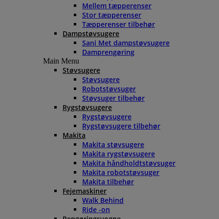
Mellem tæpperenser
Stor tæpperenser
Tæpperenser tilbehør
Dampstøvsugere
Sani Met dampstøvsugere
Damprengøring
Main Menu
Støvsugere
Støvsugere
Robotstøvsuger
Støvsuger tilbehør
Rygstøvsugere
Rygstøvsugere
Rygstøvsugere tilbehør
Makita
Makita støvsugere
Makita rygstøvsugere
Makita håndholdtstøvsuger
Makita robotstøvsuger
Makita tilbehør
Fejemaskiner
Walk Behind
Ride -on
Rengøringsvogne