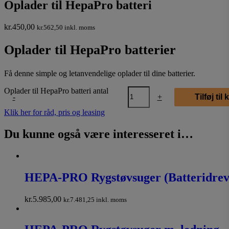
Oplader til HepaPro batteri
kr.
450,00
kr.
562,50
inkl. moms
Oplader til HepaPro batterier
Få denne simple og letanvendelige oplader til dine batterier.
Oplader til HepaPro batteri antal
-
+
Tilføj til
Klik her for råd, pris og leasing
Du kunne også være interesseret i…
HEPA-PRO Rygstøvsuger (Batteridrev
kr.
5.985,00
kr.
7.481,25
inkl. moms