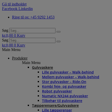
Gå til indholdet
Facebook
Linkedin
Ring til os: +45 9292 1453
Søg
kr.
0,00
0
Kurv
Søg
kr.
0,00
0
Kurv
Main Menu
Produkter
Main Menu
Gulvvaskere
Lille gulvvasker – Walk-behind
Mellem gulvvasker – Walk-behind
Stor gulvvasker – Ride-On
Kombi feje- og gulvvasker
Robot gulvvasker
Numatic NX244 gulvvasker
Tilbehør til gulvvaskere
Tæpperensere/Gulvvaskere
Lille tæpperenser