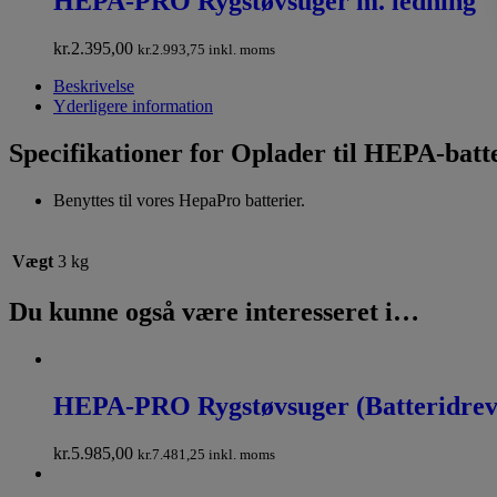
HEPA-PRO Rygstøvsuger m. ledning
kr.
2.395,00
kr.
2.993,75
inkl. moms
Beskrivelse
Yderligere information
Specifikationer for Oplader til HEPA-batt
Benyttes til vores HepaPro batterier.
Vægt
3 kg
Du kunne også være interesseret i…
HEPA-PRO Rygstøvsuger (Batteridrev
kr.
5.985,00
kr.
7.481,25
inkl. moms