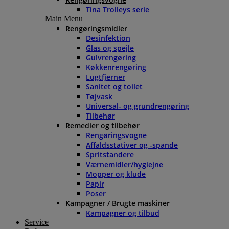
Tina Trolleys serie
Main Menu
Rengøringsmidler
Desinfektion
Glas og spejle
Gulvrengøring
Køkkenrengøring
Lugtfjerner
Sanitet og toilet
Tøjvask
Universal- og grundrengøring
Tilbehør
Remedier og tilbehør
Rengøringsvogne
Affaldsstativer og -spande
Spritstandere
Værnemidler/hygiejne
Mopper og klude
Papir
Poser
Kampagner / Brugte maskiner
Kampagner og tilbud
Service