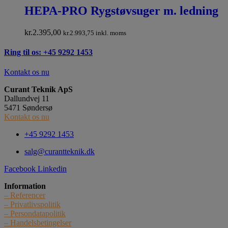
HEPA-PRO Rygstøvsuger m. ledning
kr.
2.395,00
kr.
2.993,75
inkl. moms
Ring til os: +45 9292 1453
Kontakt os nu
Curant Teknik ApS
Dallundvej 11
5471 Søndersø
Kontakt os nu
+45 9292 1453
salg@curantteknik.dk
Facebook
Linkedin
Information
– Referencer
– Privatlivspolitik
– Persondatapolitik
– Handelsbetingelser