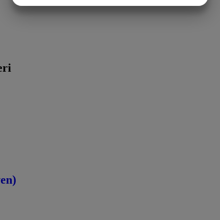
MARKETING
STATISTIK
eri
en)