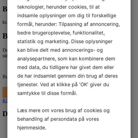
teknologier, herunder cookies, til at
Buet rør til Max 1 Plus og Mini Max
indsamle oplysninger om dig til forskellige
kr.
119,20
kr.
149,00
inkl. moms
formål, herunder: Tilpasning af annoncering,
bedre brugeroplevelse, funktionalitet,
Buet rør til støvsuger
statistik og marketing. Disse oplysninger
kan blive delt med annoncerings- og
Dette støvsugerrør kan benyttes til både
Max 1 Plus
og
Mini Max
støvsugere.
analysepartnere, som kan kombinere dem
med data, du tidligere har givet dem eller
de har indsamlet gennem din brug af deres
Buet rør til Max 1 Plus og Mini Max antal
-
+
tjenester. Ved at klikke på 'OK' giver du
Tilføj til kurv
samtykke til disse formål.
Klik her for råd, pris og leasing
Læs mere om vores brug af cookies og
Du kunne også være interesseret i…
behandling af persondata på vores
hjemmeside.