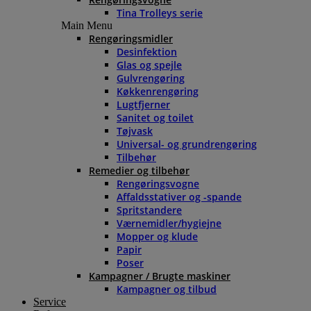
Tina Trolleys serie
Main Menu
Rengøringsmidler
Desinfektion
Glas og spejle
Gulvrengøring
Køkkenrengøring
Lugtfjerner
Sanitet og toilet
Tøjvask
Universal- og grundrengøring
Tilbehør
Remedier og tilbehør
Rengøringsvogne
Affaldsstativer og -spande
Spritstandere
Værnemidler/hygiejne
Mopper og klude
Papir
Poser
Kampagner / Brugte maskiner
Kampagner og tilbud
Service