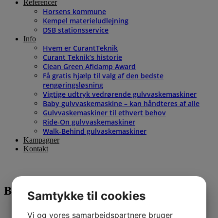
Referencer
Horsens kommune
Kempel materieludlejning
DSB stationsservice
Info
Hvem er CurantTeknik
Curant Teknik’s historie
Clean Green Afidamp Award
Få gratis hjælp til valg af den bedste
rengøringsløsning
Vigtige udtryk vedrørende gulvvaskemaskiner
Baby gulvvaskemaskine – kan håndteres af alle
Gulvvaskemaskiner til ethvert behov
Ride-On gulvvaskemaskiner
Walk-Behind gulvaskemaskiner
Kampagner
Kontakt
Buet rør til Max 1 Plus og Mini Max
Samtykke til cookies
Vi og vores samarbejdspartnere bruger