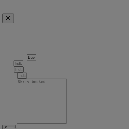
Mulige betalingsmidler
Indkøbskurv
Scroll to Top
Forespørgsel om følgende produkt
Produktnavn
Navn
Email
Telefon
Besked
Send