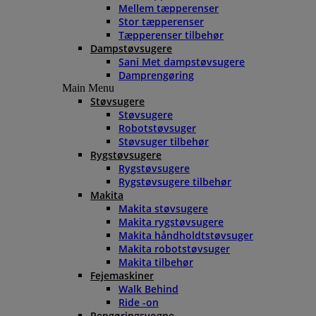
Mellem tæpperenser
Stor tæpperenser
Tæpperenser tilbehør
Dampstøvsugere
Sani Met dampstøvsugere
Damprengøring
Main Menu
Støvsugere
Støvsugere
Robotstøvsuger
Støvsuger tilbehør
Rygstøvsugere
Rygstøvsugere
Rygstøvsugere tilbehør
Makita
Makita støvsugere
Makita rygstøvsugere
Makita håndholdtstøvsuger
Makita robotstøvsuger
Makita tilbehør
Fejemaskiner
Walk Behind
Ride -on
Rengøringsvogne