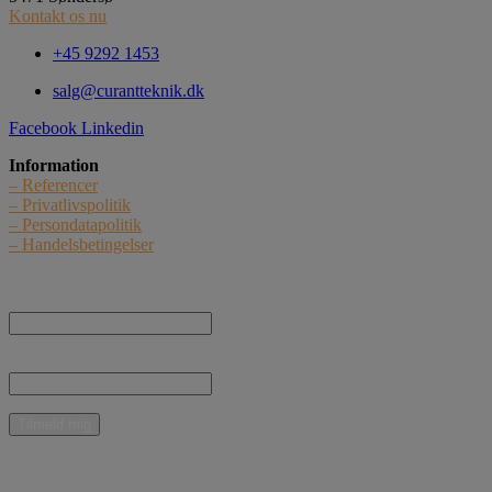
Kontakt os nu
+45 9292 1453
salg@curantteknik.dk
Facebook
Linkedin
Information
– Referencer
– Privatlivspolitik
– Persondatapolitik
– Handelsbetingelser
Nyhedstilmelding
Navn:
E-mail:
* Jeg giver samtykke til, at Curant Teknik ApS må kontakte mig med nyheder,
informationer og tilbud vedrørende produkter og ydelser pr. e-mail.