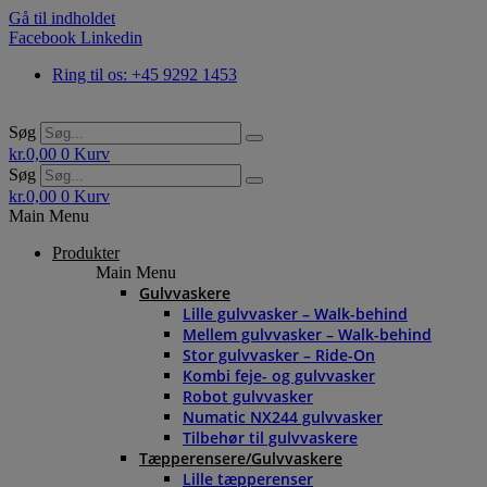
Gå til indholdet
Facebook
Linkedin
Ring til os: +45 9292 1453
Søg
kr.
0,00
0
Kurv
Søg
kr.
0,00
0
Kurv
Main Menu
Produkter
Main Menu
Gulvvaskere
Lille gulvvasker – Walk-behind
Mellem gulvvasker – Walk-behind
Stor gulvvasker – Ride-On
Kombi feje- og gulvvasker
Robot gulvvasker
Numatic NX244 gulvvasker
Tilbehør til gulvvaskere
Tæpperensere/Gulvvaskere
Lille tæpperenser